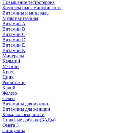
Повышение тестостерона
Комплексные аминокислоты
Витамины и минералы
Мультивитамины
Витамин A
Витамин B
Витамин C
Витамин D
Витамин E
Витамин K
Минералы
Кальций
Магний
Хром
Цинк
Рыбий жир
Калий
Железо
Селен
Витамины для мужчин
Витамины для женщин
Кожа, волосы, ногти
Пищевые добавки(БАДы)
Омега 3
Спирулина