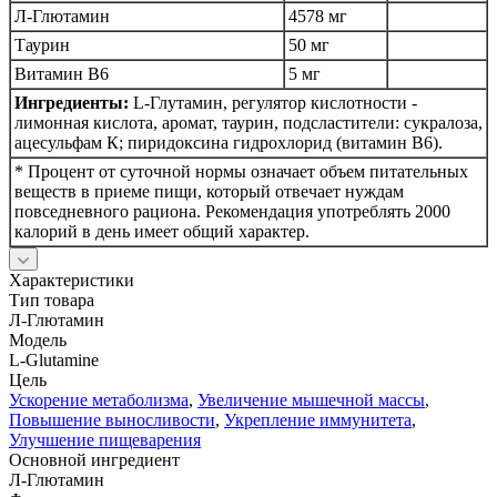
Л-Глютамин
4578 мг
Таурин
50 мг
Витамин B6
5 мг
Ингредиенты:
L-Глутамин, регулятор кислотности -
лимонная кислота, аромат, таурин, подсластители: сукралоза,
ацесульфам К; пиридоксина гидрохлорид (витамин B6).
* Процент от суточной нормы означает объем питательных
веществ в приеме пищи, который отвечает нуждам
повседневного рациона. Рекомендация употреблять 2000
калорий в день имеет общий характер.
Характеристики
Тип товара
Л-Глютамин
Модель
L-Glutamine
Цель
Ускорение метаболизма
,
Увеличение мышечной массы
,
Повышение выносливости
,
Укрепление иммунитета
,
Улучшение пищеварения
Основной ингредиент
Л-Глютамин