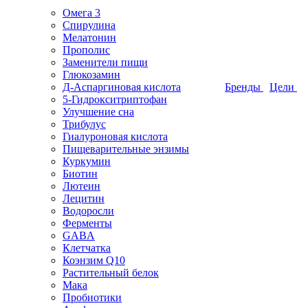
Омега 3
Спирулина
Мелатонин
Прополис
Заменители пищи
Глюкозамин
Д-Аспаргиновая кислота
Бренды
Цели
5-Гидрокситриптофан
Улучшение сна
Трибулус
Гиалуроновая кислота
Пищеварительные энзимы
Куркумин
Биотин
Лютеин
Лецитин
Водоросли
Ферменты
GABA
Клетчатка
Коэнзим Q10
Растительный белок
Мака
Пробиотики