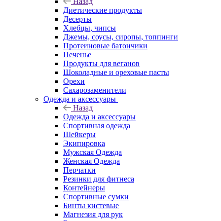
Назад
Диетические продукты
Десерты
Хлебцы, чипсы
Джемы, соусы, сиропы, топпинги
Протеиновые батончики
Печенье
Продукты для веганов
Шоколадные и ореховые пасты
Орехи
Сахарозаменители
Одежда и аксессуары
Назад
Одежда и аксессуары
Спортивная одежда
Шейкеры
Экипировка
Мужская Одежда
Женская Одежда
Перчатки
Резинки для фитнеса
Контейнеры
Спортивные сумки
Бинты кистевые
Магнезия для рук