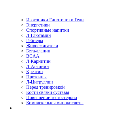
Изотоники Гипотоники Гели
Энергетики
Спортивные напитки
Л-Глютамин
Гейнеры
Жиросжигатели
Бета-аланин
BCAA
Л-Карнитин
Л-Аргинин
Креатин
Протеины
Л-Цитруллин
Перед тренировкой
Кости связки суставы
Повышение тестостерона
Комплексные аминокислоты