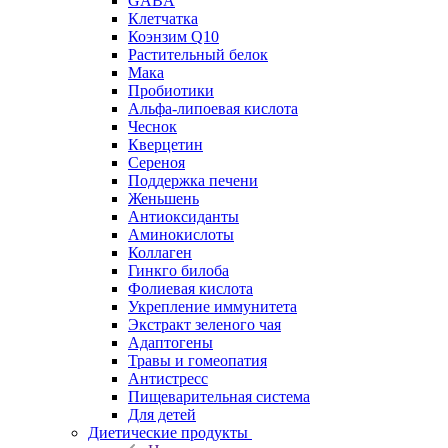
GABA
Клетчатка
Коэнзим Q10
Растительный белок
Мака
Пробиотики
Альфа-липоевая кислота
Чеснок
Кверцетин
Сереноя
Поддержка печени
Женьшень
Антиоксиданты
Аминокислоты
Коллаген
Гинкго билоба
Фолиевая кислота
Укрепление иммунитета
Экстракт зеленого чая
Адаптогены
Травы и гомеопатия
Антистресс
Пищеварительная система
Для детей
Диетические продукты