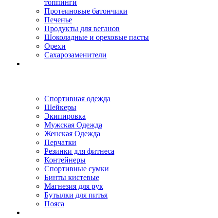
топпинги
Протеиновые батончики
Печенье
Продукты для веганов
Шоколадные и ореховые пасты
Орехи
Сахарозаменители
Спортивная одежда
Шейкеры
Экипировка
Мужская Одежда
Женская Одежда
Перчатки
Резинки для фитнеса
Контейнеры
Спортивные сумки
Бинты кистевые
Магнезия для рук
Бутылки для питья
Пояса