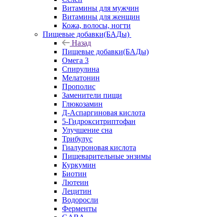
Витамины для мужчин
Витамины для женщин
Кожа, волосы, ногти
Пищевые добавки(БАДы)
Назад
Пищевые добавки(БАДы)
Омега 3
Спирулина
Мелатонин
Прополис
Заменители пищи
Глюкозамин
Д-Аспаргиновая кислота
5-Гидрокситриптофан
Улучшение сна
Трибулус
Гиалуроновая кислота
Пищеварительные энзимы
Куркумин
Биотин
Лютеин
Лецитин
Водоросли
Ферменты