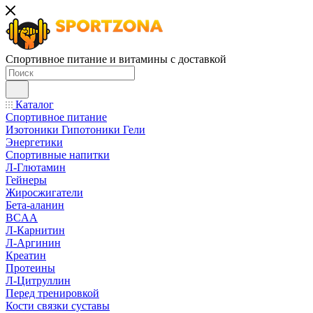
Спортивное питание и витамины с доставкой
Каталог
Спортивное питание
Изотоники Гипотоники Гели
Энергетики
Спортивные напитки
Л-Глютамин
Гейнеры
Жиросжигатели
Бета-аланин
BCAA
Л-Карнитин
Л-Аргинин
Креатин
Протеины
Л-Цитруллин
Перед тренировкой
Кости связки суставы