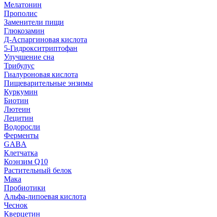
Мелатонин
Прополис
Заменители пищи
Глюкозамин
Д-Аспаргиновая кислота
5-Гидрокситриптофан
Улучшение сна
Трибулус
Гиалуроновая кислота
Пищеварительные энзимы
Куркумин
Биотин
Лютеин
Лецитин
Водоросли
Ферменты
GABA
Клетчатка
Коэнзим Q10
Растительный белок
Мака
Пробиотики
Альфа-липоевая кислота
Чеснок
Кверцетин