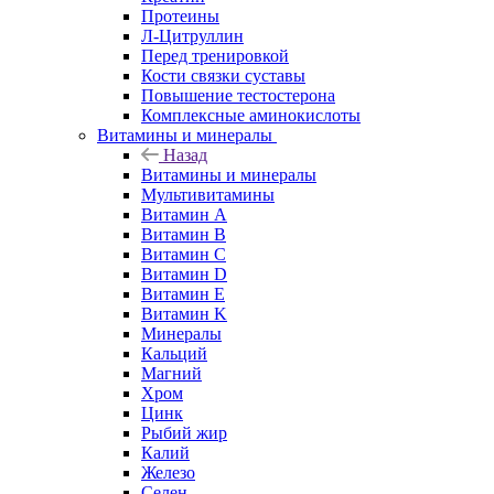
Протеины
Л-Цитруллин
Перед тренировкой
Кости связки суставы
Повышение тестостерона
Комплексные аминокислоты
Витамины и минералы
Назад
Витамины и минералы
Мультивитамины
Витамин A
Витамин B
Витамин C
Витамин D
Витамин E
Витамин K
Минералы
Кальций
Магний
Хром
Цинк
Рыбий жир
Калий
Железо
Селен