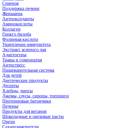
Сереноя
Поддержка печени
Женьшень
Антиоксиданты
Аминокислоты
Коллаген
Гинкго билоба
Фолиевая кислота
Укрепление иммунитета
Экстракт зеленого чая
Адаптогены
Травы и гомеопатия
Антистресс
Пищеварительная система
Для детей
Диетические продукты
Десерты
Хлебцы, чипсы
Джемы, соусы, сиропы, топпинги
Протеиновые батончики
Печенье
Продукты для веганов
Шоколадные и ореховые пасты
Орехи
Сахарозаменители