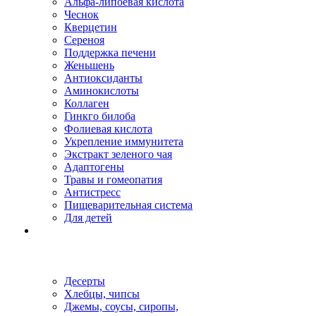
Альфа-липоевая кислота
Чеснок
Кверцетин
Сереноя
Поддержка печени
Женьшень
Антиоксиданты
Аминокислоты
Коллаген
Гинкго билоба
Фолиевая кислота
Укрепление иммунитета
Экстракт зеленого чая
Адаптогены
Травы и гомеопатия
Антистресс
Пищеварительная система
Для детей
Десерты
Хлебцы, чипсы
Джемы, соусы, сиропы,