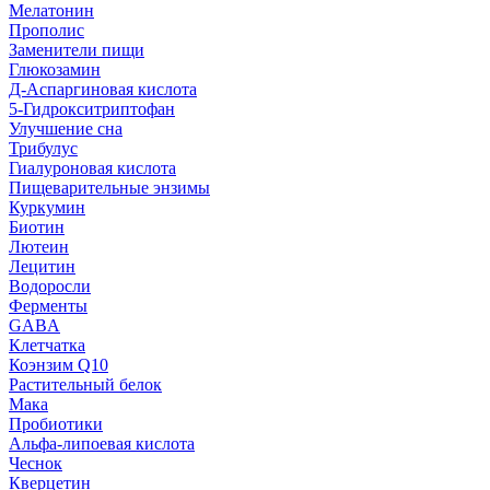
Мелатонин
Прополис
Заменители пищи
Глюкозамин
Д-Аспаргиновая кислота
5-Гидрокситриптофан
Улучшение сна
Трибулус
Гиалуроновая кислота
Пищеварительные энзимы
Куркумин
Биотин
Лютеин
Лецитин
Водоросли
Ферменты
GABA
Клетчатка
Коэнзим Q10
Растительный белок
Мака
Пробиотики
Альфа-липоевая кислота
Чеснок
Кверцетин