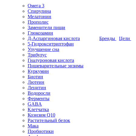
Омега 3
Спирулина
Мелатонин
Прополис
Заменители пищи
Глюкозамин
Д-Аспаргиновая кислота
Бренды
Цели
5-Гидрокситриптофан
Улучшение сна
Трибулус
Гиалуроновая кислота
Пищеварительные энзимы
Куркумин
Биотин
Лютеин
Лецитин
Водоросли
Ферменты
GABA
Клетчатка
Коэнзим Q10
Растительный белок
Мака
Пробиотики