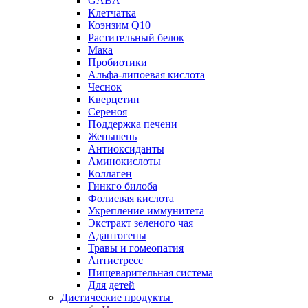
GABA
Клетчатка
Коэнзим Q10
Растительный белок
Мака
Пробиотики
Альфа-липоевая кислота
Чеснок
Кверцетин
Сереноя
Поддержка печени
Женьшень
Антиоксиданты
Аминокислоты
Коллаген
Гинкго билоба
Фолиевая кислота
Укрепление иммунитета
Экстракт зеленого чая
Адаптогены
Травы и гомеопатия
Антистресс
Пищеварительная система
Для детей
Диетические продукты