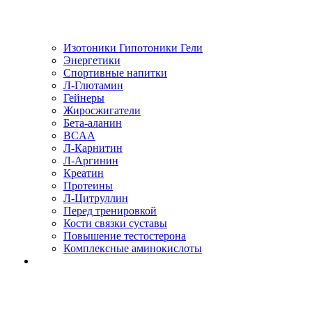
Изотоники Гипотоники Гели
Энергетики
Спортивные напитки
Л-Глютамин
Гейнеры
Жиросжигатели
Бета-аланин
BCAA
Л-Карнитин
Л-Аргинин
Креатин
Протеины
Л-Цитруллин
Перед тренировкой
Кости связки суставы
Повышение тестостерона
Комплексные аминокислоты