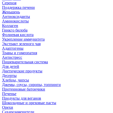
Сереноя
Поддержка печени
Женьшень
Антиоксиданты
Аминокислоты
Коллаген
Гинкго билоба
Фолиевая кислота
Укрепление иммунитета
Экстракт зеленого чая
Адаптогены
Травы и гомеопатия
Антистресс
Пищеварительная система
Для детей
Диетические продукты
Десерты
Хлебцы, чипсы
Джемы, соусы, сиропы, топпинги
Протеиновые батончики
Печенье
Продукты для веганов
Шоколадные и ореховые пасты
Орехи
Сахарозаменители