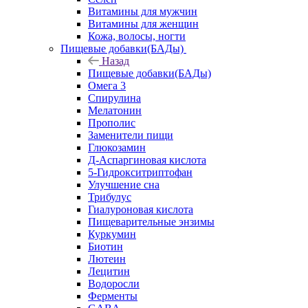
Витамины для мужчин
Витамины для женщин
Кожа, волосы, ногти
Пищевые добавки(БАДы)
Назад
Пищевые добавки(БАДы)
Омега 3
Спирулина
Мелатонин
Прополис
Заменители пищи
Глюкозамин
Д-Аспаргиновая кислота
5-Гидрокситриптофан
Улучшение сна
Трибулус
Гиалуроновая кислота
Пищеварительные энзимы
Куркумин
Биотин
Лютеин
Лецитин
Водоросли
Ферменты