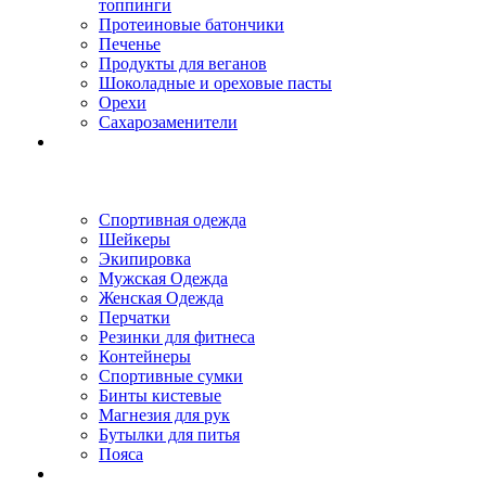
топпинги
Протеиновые батончики
Печенье
Продукты для веганов
Шоколадные и ореховые пасты
Орехи
Сахарозаменители
Спортивная одежда
Шейкеры
Экипировка
Мужская Одежда
Женская Одежда
Перчатки
Резинки для фитнеса
Контейнеры
Спортивные сумки
Бинты кистевые
Магнезия для рук
Бутылки для питья
Пояса