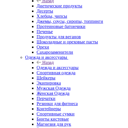
Назад
Диетические продукты
Десерты
Хлебцы, чипсы
Джемы, соусы, сиропы, топпинги
Протеиновые батончики
Печенье
Продукты для веганов
Шоколадные и ореховые пасты
Орехи
Сахарозаменители
Одежда и аксессуары
Назад
Одежда и аксессуары
Спортивная одежда
Шейкеры
Экипировка
Мужская Одежда
Женская Одежда
Перчатки
Резинки для фитнеса
Контейнеры
Спортивные сумки
Бинты кистевые
Магнезия для рук