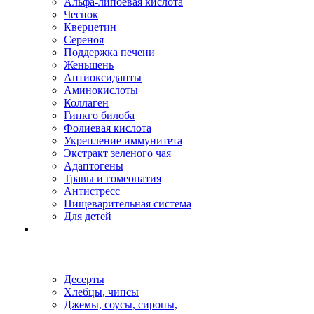
Альфа-липоевая кислота
Чеснок
Кверцетин
Сереноя
Поддержка печени
Женьшень
Антиоксиданты
Аминокислоты
Коллаген
Гинкго билоба
Фолиевая кислота
Укрепление иммунитета
Экстракт зеленого чая
Адаптогены
Травы и гомеопатия
Антистресс
Пищеварительная система
Для детей
Десерты
Хлебцы, чипсы
Джемы, соусы, сиропы,