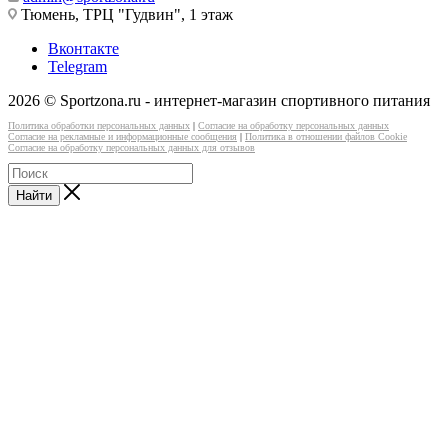
Тюмень, ТРЦ "Гудвин", 1 этаж
Вконтакте
Telegram
2026 © Sportzona.ru - интернет-магазин спортивного питания
Политика обработки персональных данных
|
Согласие на обработку персональных данных
Согласие на рекламные и информационные сообщения
|
Политика в отношении файлов Cookie
Согласие на обработку персональных данных для отзывов
Найти