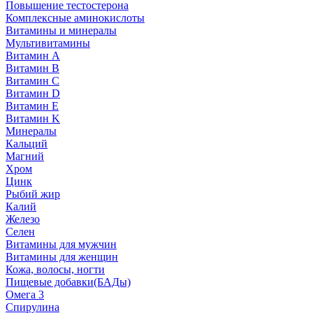
Повышение тестостерона
Комплексные аминокислоты
Витамины и минералы
Мультивитамины
Витамин A
Витамин B
Витамин C
Витамин D
Витамин E
Витамин K
Минералы
Кальций
Магний
Хром
Цинк
Рыбий жир
Калий
Железо
Селен
Витамины для мужчин
Витамины для женщин
Кожа, волосы, ногти
Пищевые добавки(БАДы)
Омега 3
Спирулина