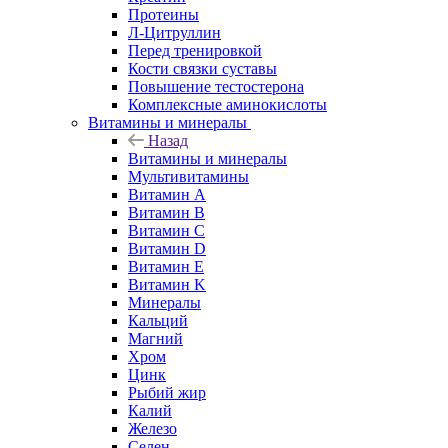
Протеины
Л-Цитруллин
Перед тренировкой
Кости связки суставы
Повышение тестостерона
Комплексные аминокислоты
Витамины и минералы
Назад
Витамины и минералы
Мультивитамины
Витамин A
Витамин B
Витамин C
Витамин D
Витамин E
Витамин K
Минералы
Кальций
Магний
Хром
Цинк
Рыбий жир
Калий
Железо
Селен