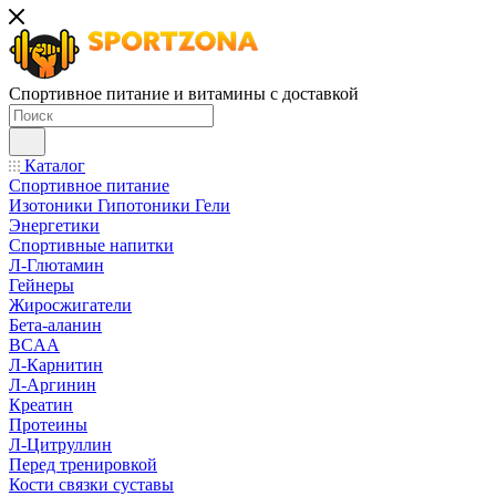
Спортивное питание и витамины с доставкой
Каталог
Спортивное питание
Изотоники Гипотоники Гели
Энергетики
Спортивные напитки
Л-Глютамин
Гейнеры
Жиросжигатели
Бета-аланин
BCAA
Л-Карнитин
Л-Аргинин
Креатин
Протеины
Л-Цитруллин
Перед тренировкой
Кости связки суставы