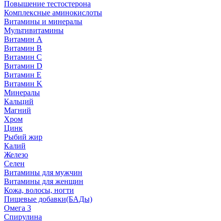
Повышение тестостерона
Комплексные аминокислоты
Витамины и минералы
Мультивитамины
Витамин A
Витамин B
Витамин C
Витамин D
Витамин E
Витамин K
Минералы
Кальций
Магний
Хром
Цинк
Рыбий жир
Калий
Железо
Селен
Витамины для мужчин
Витамины для женщин
Кожа, волосы, ногти
Пищевые добавки(БАДы)
Омега 3
Спирулина