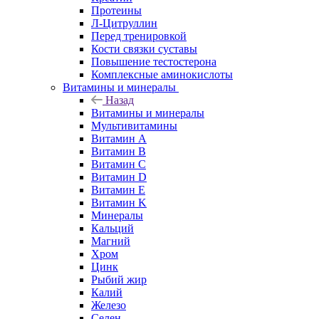
Протеины
Л-Цитруллин
Перед тренировкой
Кости связки суставы
Повышение тестостерона
Комплексные аминокислоты
Витамины и минералы
Назад
Витамины и минералы
Мультивитамины
Витамин A
Витамин B
Витамин C
Витамин D
Витамин E
Витамин K
Минералы
Кальций
Магний
Хром
Цинк
Рыбий жир
Калий
Железо
Селен