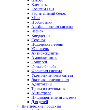
GABA
Клетчатка
Коэнзим Q10
Растительный белок
Мака
Пробиотики
Альфа-липоевая кислота
Чеснок
Кверцетин
Сереноя
Поддержка печени
Женьшень
Антиоксиданты
Аминокислоты
Коллаген
Гинкго билоба
Фолиевая кислота
Укрепление иммунитета
Экстракт зеленого чая
Адаптогены
Травы и гомеопатия
Антистресс
Пищеварительная система
Для детей
Диетические продукты