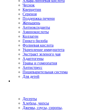
Альфа-липоевая кислота
Чеснок
Кверцетин
Сереноя
Поддержка печени
Женьшень
Антиоксиданты
Аминокислоты
Коллаген
Гинкго билоба
Фолиевая кислота
Укрепление иммунитета
Экстракт зеленого чая
Адаптогены
Травы и гомеопатия
Антистресс
Пищеварительная система
Для детей
Десерты
Хлебцы, чипсы
Джемы, соусы, сиропы,