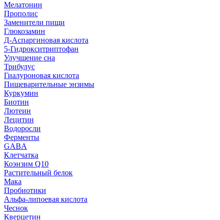
Мелатонин
Прополис
Заменители пищи
Глюкозамин
Д-Аспаргиновая кислота
5-Гидрокситриптофан
Улучшение сна
Трибулус
Гиалуроновая кислота
Пищеварительные энзимы
Куркумин
Биотин
Лютеин
Лецитин
Водоросли
Ферменты
GABA
Клетчатка
Коэнзим Q10
Растительный белок
Мака
Пробиотики
Альфа-липоевая кислота
Чеснок
Кверцетин