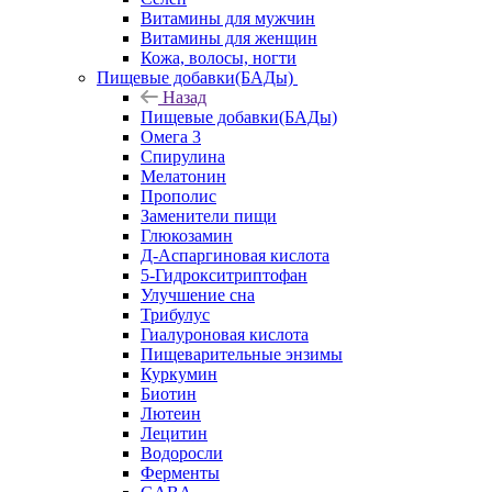
Витамины для мужчин
Витамины для женщин
Кожа, волосы, ногти
Пищевые добавки(БАДы)
Назад
Пищевые добавки(БАДы)
Омега 3
Спирулина
Мелатонин
Прополис
Заменители пищи
Глюкозамин
Д-Аспаргиновая кислота
5-Гидрокситриптофан
Улучшение сна
Трибулус
Гиалуроновая кислота
Пищеварительные энзимы
Куркумин
Биотин
Лютеин
Лецитин
Водоросли
Ферменты