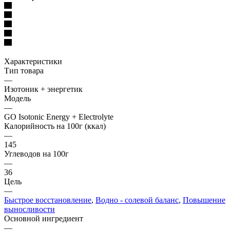
Характеристики
Тип товара
—
Изотоник + энергетик
Модель
—
GO Isotonic Energy + Electrolyte
Калорийность на 100г (ккал)
—
145
Углеводов на 100г
—
36
Цель
—
Быстрое восстановление
,
Водно - солевой баланс
,
Повышение
выносливости
Основной ингредиент
—