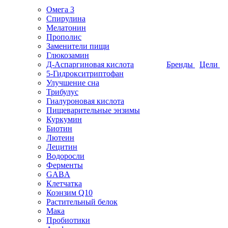
Омега 3
Спирулина
Мелатонин
Прополис
Заменители пищи
Глюкозамин
Д-Аспаргиновая кислота
Бренды
Цели
5-Гидрокситриптофан
Улучшение сна
Трибулус
Гиалуроновая кислота
Пищеварительные энзимы
Куркумин
Биотин
Лютеин
Лецитин
Водоросли
Ферменты
GABA
Клетчатка
Коэнзим Q10
Растительный белок
Мака
Пробиотики