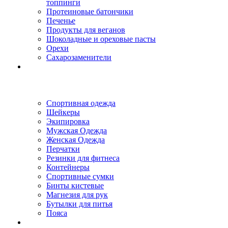
топпинги
Протеиновые батончики
Печенье
Продукты для веганов
Шоколадные и ореховые пасты
Орехи
Сахарозаменители
Спортивная одежда
Шейкеры
Экипировка
Мужская Одежда
Женская Одежда
Перчатки
Резинки для фитнеса
Контейнеры
Спортивные сумки
Бинты кистевые
Магнезия для рук
Бутылки для питья
Пояса