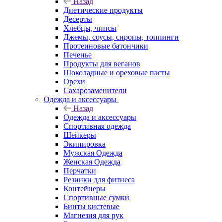
Назад
Диетические продукты
Десерты
Хлебцы, чипсы
Джемы, соусы, сиропы, топпинги
Протеиновые батончики
Печенье
Продукты для веганов
Шоколадные и ореховые пасты
Орехи
Сахарозаменители
Одежда и аксессуары
Назад
Одежда и аксессуары
Спортивная одежда
Шейкеры
Экипировка
Мужская Одежда
Женская Одежда
Перчатки
Резинки для фитнеса
Контейнеры
Спортивные сумки
Бинты кистевые
Магнезия для рук