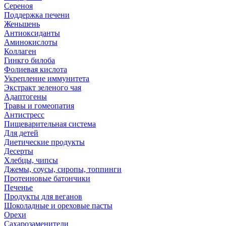
Сереноя
Поддержка печени
Женьшень
Антиоксиданты
Аминокислоты
Коллаген
Гинкго билоба
Фолиевая кислота
Укрепление иммунитета
Экстракт зеленого чая
Адаптогены
Травы и гомеопатия
Антистресс
Пищеварительная система
Для детей
Диетические продукты
Десерты
Хлебцы, чипсы
Джемы, соусы, сиропы, топпинги
Протеиновые батончики
Печенье
Продукты для веганов
Шоколадные и ореховые пасты
Орехи
Сахарозаменители