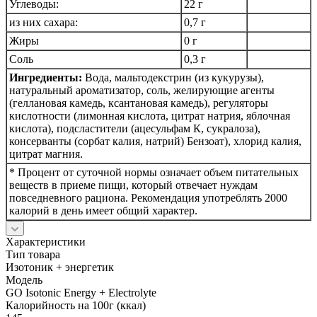
Углеводы:
22 г
из них сахара:
0,7 г
Жиры
0 г
Соль
0,3 г
Ингредиенты:
Вода, мальтодекстрин (из кукурузы),
натуральный ароматизатор, соль, желирующие агенты
(геллановая камедь, ксантановая камедь), регуляторы
кислотности (лимонная кислота, цитрат натрия, яблочная
кислота), подсластители (ацесульфам К, сукралоза),
консерванты (сорбат калия, натрий) Бензоат), хлорид калия,
цитрат магния.
* Процент от суточной нормы означает объем питательных
веществ в приеме пищи, который отвечает нуждам
повседневного рациона. Рекомендация употреблять 2000
калорий в день имеет общий характер.
Характеристики
Тип товара
Изотоник + энергетик
Модель
GO Isotonic Energy + Electrolyte
Калорийность на 100г (ккал)