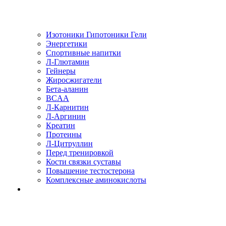
Изотоники Гипотоники Гели
Энергетики
Спортивные напитки
Л-Глютамин
Гейнеры
Жиросжигатели
Бета-аланин
BCAA
Л-Карнитин
Л-Аргинин
Креатин
Протеины
Л-Цитруллин
Перед тренировкой
Кости связки суставы
Повышение тестостерона
Комплексные аминокислоты