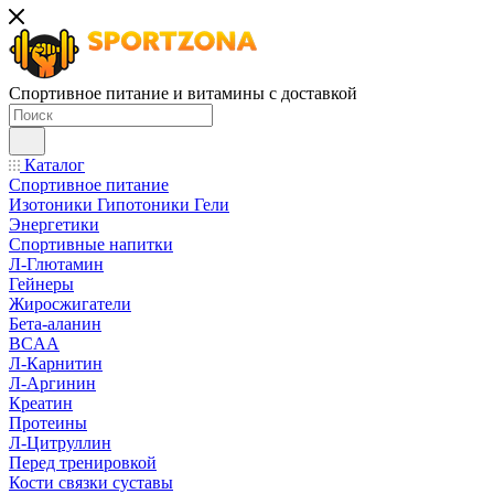
Спортивное питание и витамины с доставкой
Каталог
Спортивное питание
Изотоники Гипотоники Гели
Энергетики
Спортивные напитки
Л-Глютамин
Гейнеры
Жиросжигатели
Бета-аланин
BCAA
Л-Карнитин
Л-Аргинин
Креатин
Протеины
Л-Цитруллин
Перед тренировкой
Кости связки суставы