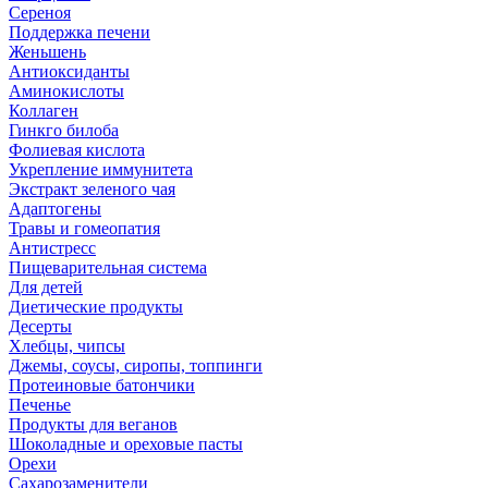
Сереноя
Поддержка печени
Женьшень
Антиоксиданты
Аминокислоты
Коллаген
Гинкго билоба
Фолиевая кислота
Укрепление иммунитета
Экстракт зеленого чая
Адаптогены
Травы и гомеопатия
Антистресс
Пищеварительная система
Для детей
Диетические продукты
Десерты
Хлебцы, чипсы
Джемы, соусы, сиропы, топпинги
Протеиновые батончики
Печенье
Продукты для веганов
Шоколадные и ореховые пасты
Орехи
Сахарозаменители