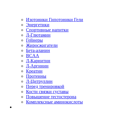
Изотоники Гипотоники Гели
Энергетики
Спортивные напитки
Л-Глютамин
Гейнеры
Жиросжигатели
Бета-аланин
BCAA
Л-Карнитин
Л-Аргинин
Креатин
Протеины
Л-Цитруллин
Перед тренировкой
Кости связки суставы
Повышение тестостерона
Комплексные аминокислоты