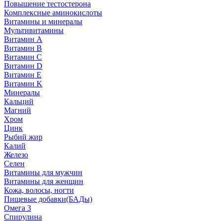
Повышение тестостерона
Комплексные аминокислоты
Витамины и минералы
Мультивитамины
Витамин A
Витамин B
Витамин C
Витамин D
Витамин E
Витамин K
Минералы
Кальций
Магний
Хром
Цинк
Рыбий жир
Калий
Железо
Селен
Витамины для мужчин
Витамины для женщин
Кожа, волосы, ногти
Пищевые добавки(БАДы)
Омега 3
Спирулина