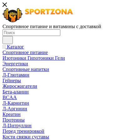
Спортивное питание и витамины с доставкой
Каталог
Спортивное питание
Изотоники Гипотоники Гели
Энергетики
Спортивные напитки
Л-Глютамин
Гейнеры
Жиросжигатели
Бета-аланин
BCAA
Л-Карнитин
Л-Аргинин
Креатин
Протеины
Л-Цитруллин
Перед тренировкой
Кости связки суставы