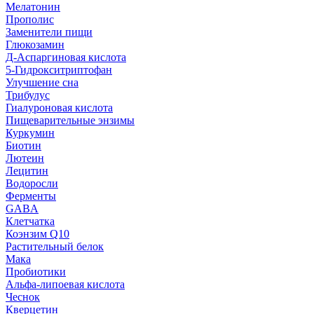
Мелатонин
Прополис
Заменители пищи
Глюкозамин
Д-Аспаргиновая кислота
5-Гидрокситриптофан
Улучшение сна
Трибулус
Гиалуроновая кислота
Пищеварительные энзимы
Куркумин
Биотин
Лютеин
Лецитин
Водоросли
Ферменты
GABA
Клетчатка
Коэнзим Q10
Растительный белок
Мака
Пробиотики
Альфа-липоевая кислота
Чеснок
Кверцетин