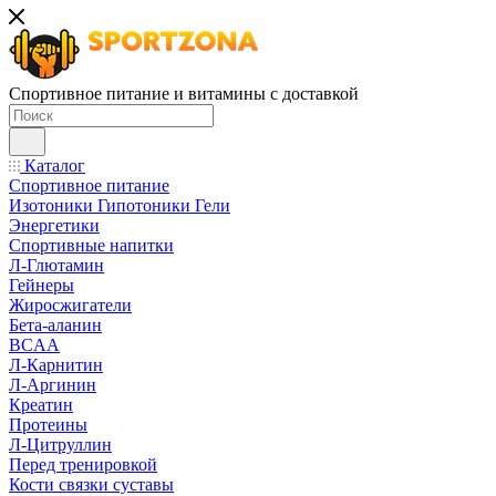
Спортивное питание и витамины с доставкой
Каталог
Спортивное питание
Изотоники Гипотоники Гели
Энергетики
Спортивные напитки
Л-Глютамин
Гейнеры
Жиросжигатели
Бета-аланин
BCAA
Л-Карнитин
Л-Аргинин
Креатин
Протеины
Л-Цитруллин
Перед тренировкой
Кости связки суставы