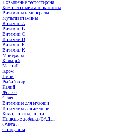
Повышение тестостерона
Комплексные аминокислоты
Витамины и минералы
Мультивитамины
Витамин A
Витамин B
Витамин C
Витамин D
Витамин E
Витамин K
Минералы
Кальций
Магний
Хром
Цинк
Рыбий жир
Калий
Железо
Селен
Витамины для мужчин
Витамины для женщин
Кожа, волосы, ногти
Пищевые добавки(БАДы)
Омега 3
Спирулина