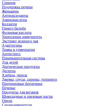
Сереноя
Поддержка печени
Женьшень
Антиоксиданты
Аминокислоты
Коллаген
Гинкго билоба
Фолиевая кислота
Укрепление иммунитета
Экстракт зеленого чая
Адаптогены
Травы и гомеопатия
Антистресс
Пищеварительная система
Для детей
Диетические продукты
Десерты
Хлебцы, чипсы
Джемы, соусы, сиропы, топпинги
Протеиновые батончики
Печенье
Продукты для веганов
Шоколадные и ореховые пасты
Орехи
Сахарозаменители