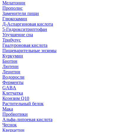
Мелатонин
Прополис
Заменители пищи
Глюкозамин
Д-Аспаргиновая кислота
5-Гидрокситриптофан
Улучшение сна
Трибулус
Гиалуроновая кислота
Пищеварительные энзимы
Куркумин
Биотин
Лютеин
Лецитин
Водоросли
Ферменты
GABA
Клетчатка
Коэнзим Q10
Растительный белок
Мака
Пробиотики
Альфа-липоевая кислота
Чеснок
Кверцетин