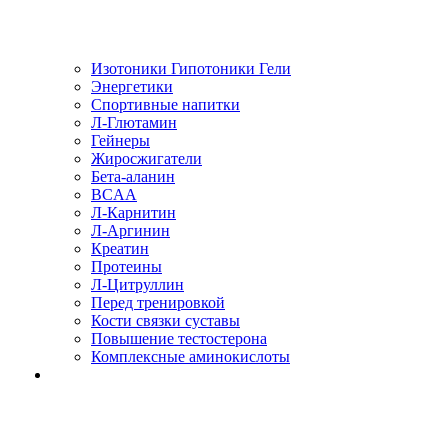
Изотоники Гипотоники Гели
Энергетики
Спортивные напитки
Л-Глютамин
Гейнеры
Жиросжигатели
Бета-аланин
BCAA
Л-Карнитин
Л-Аргинин
Креатин
Протеины
Л-Цитруллин
Перед тренировкой
Кости связки суставы
Повышение тестостерона
Комплексные аминокислоты