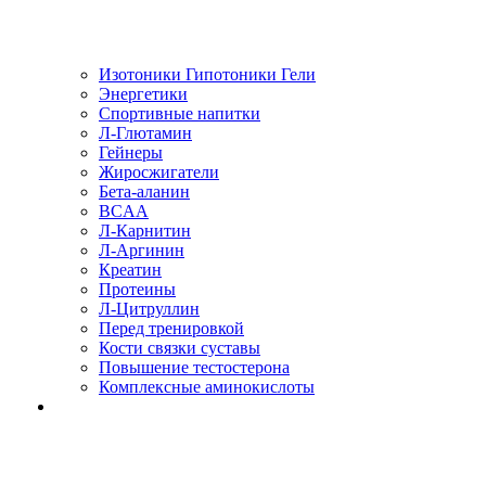
Изотоники Гипотоники Гели
Энергетики
Спортивные напитки
Л-Глютамин
Гейнеры
Жиросжигатели
Бета-аланин
BCAA
Л-Карнитин
Л-Аргинин
Креатин
Протеины
Л-Цитруллин
Перед тренировкой
Кости связки суставы
Повышение тестостерона
Комплексные аминокислоты