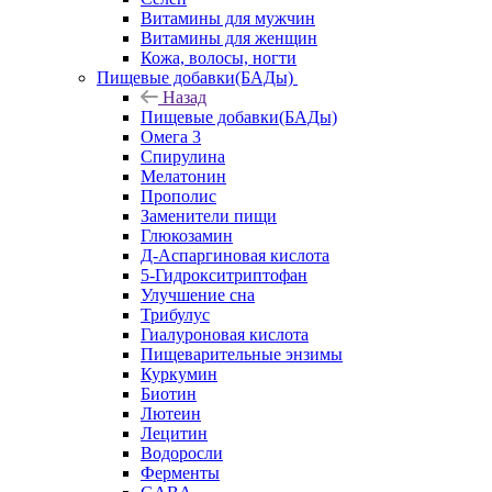
Витамины для мужчин
Витамины для женщин
Кожа, волосы, ногти
Пищевые добавки(БАДы)
Назад
Пищевые добавки(БАДы)
Омега 3
Спирулина
Мелатонин
Прополис
Заменители пищи
Глюкозамин
Д-Аспаргиновая кислота
5-Гидрокситриптофан
Улучшение сна
Трибулус
Гиалуроновая кислота
Пищеварительные энзимы
Куркумин
Биотин
Лютеин
Лецитин
Водоросли
Ферменты