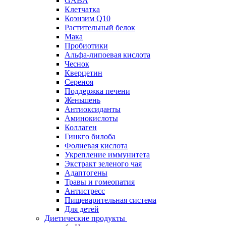
GABA
Клетчатка
Коэнзим Q10
Растительный белок
Мака
Пробиотики
Альфа-липоевая кислота
Чеснок
Кверцетин
Сереноя
Поддержка печени
Женьшень
Антиоксиданты
Аминокислоты
Коллаген
Гинкго билоба
Фолиевая кислота
Укрепление иммунитета
Экстракт зеленого чая
Адаптогены
Травы и гомеопатия
Антистресс
Пищеварительная система
Для детей
Диетические продукты