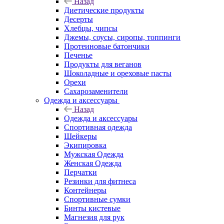
Назад
Диетические продукты
Десерты
Хлебцы, чипсы
Джемы, соусы, сиропы, топпинги
Протеиновые батончики
Печенье
Продукты для веганов
Шоколадные и ореховые пасты
Орехи
Сахарозаменители
Одежда и аксессуары
Назад
Одежда и аксессуары
Спортивная одежда
Шейкеры
Экипировка
Мужская Одежда
Женская Одежда
Перчатки
Резинки для фитнеса
Контейнеры
Спортивные сумки
Бинты кистевые
Магнезия для рук