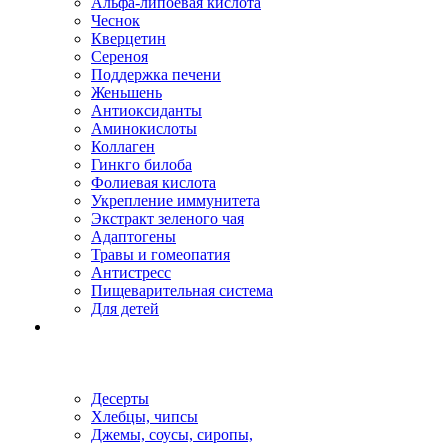
Альфа-липоевая кислота
Чеснок
Кверцетин
Сереноя
Поддержка печени
Женьшень
Антиоксиданты
Аминокислоты
Коллаген
Гинкго билоба
Фолиевая кислота
Укрепление иммунитета
Экстракт зеленого чая
Адаптогены
Травы и гомеопатия
Антистресс
Пищеварительная система
Для детей
Десерты
Хлебцы, чипсы
Джемы, соусы, сиропы,