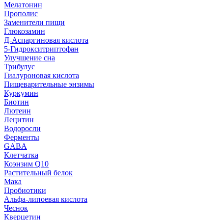
Мелатонин
Прополис
Заменители пищи
Глюкозамин
Д-Аспаргиновая кислота
5-Гидрокситриптофан
Улучшение сна
Трибулус
Гиалуроновая кислота
Пищеварительные энзимы
Куркумин
Биотин
Лютеин
Лецитин
Водоросли
Ферменты
GABA
Клетчатка
Коэнзим Q10
Растительный белок
Мака
Пробиотики
Альфа-липоевая кислота
Чеснок
Кверцетин