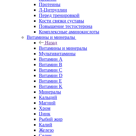
Протеины
Л-Цитруллин
Перед тренировкой
Кости связки суставы
Повышение тестостерона
Комплексные аминокислоты
Витамины и минералы
Назад
Витамины и минералы
Мультивитамины
Витамин A
Витамин B
Витамин C
Витамин D
Витамин E
Витамин K
Минералы
Кальций
Магний
Хром
Цинк
Рыбий жир
Калий
Железо
Селен