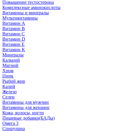
Повышение тестостерона
Комплексные аминокислоты
Витамины и минералы
Мультивитамины
Витамин A
Витамин B
Витамин C
Витамин D
Витамин E
Витамин K
Минералы
Кальций
Магний
Хром
Цинк
Рыбий жир
Калий
Железо
Селен
Витамины для мужчин
Витамины для женщин
Кожа, волосы, ногти
Пищевые добавки(БАДы)
Омега 3
Спирулина