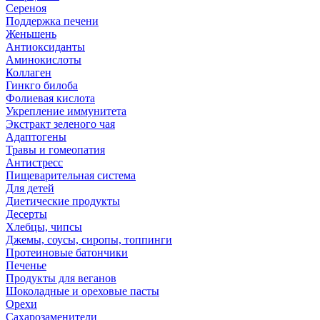
Сереноя
Поддержка печени
Женьшень
Антиоксиданты
Аминокислоты
Коллаген
Гинкго билоба
Фолиевая кислота
Укрепление иммунитета
Экстракт зеленого чая
Адаптогены
Травы и гомеопатия
Антистресс
Пищеварительная система
Для детей
Диетические продукты
Десерты
Хлебцы, чипсы
Джемы, соусы, сиропы, топпинги
Протеиновые батончики
Печенье
Продукты для веганов
Шоколадные и ореховые пасты
Орехи
Сахарозаменители