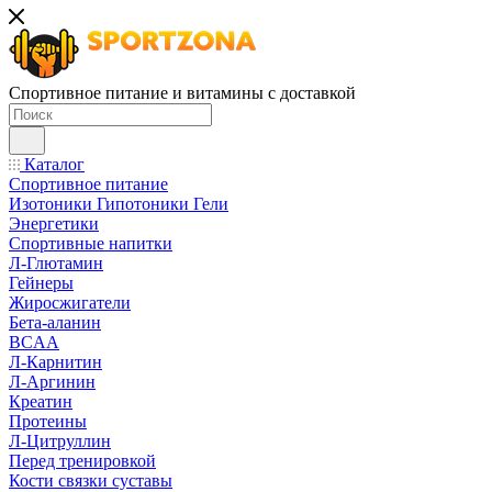
Спортивное питание и витамины с доставкой
Каталог
Спортивное питание
Изотоники Гипотоники Гели
Энергетики
Спортивные напитки
Л-Глютамин
Гейнеры
Жиросжигатели
Бета-аланин
BCAA
Л-Карнитин
Л-Аргинин
Креатин
Протеины
Л-Цитруллин
Перед тренировкой
Кости связки суставы