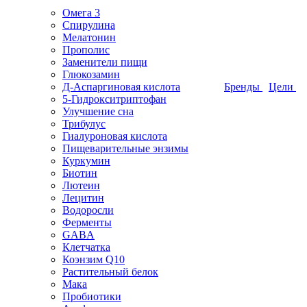
Омега 3
Спирулина
Мелатонин
Прополис
Заменители пищи
Глюкозамин
Д-Аспаргиновая кислота
Бренды
Цели
5-Гидрокситриптофан
Улучшение сна
Трибулус
Гиалуроновая кислота
Пищеварительные энзимы
Куркумин
Биотин
Лютеин
Лецитин
Водоросли
Ферменты
GABA
Клетчатка
Коэнзим Q10
Растительный белок
Мака
Пробиотики