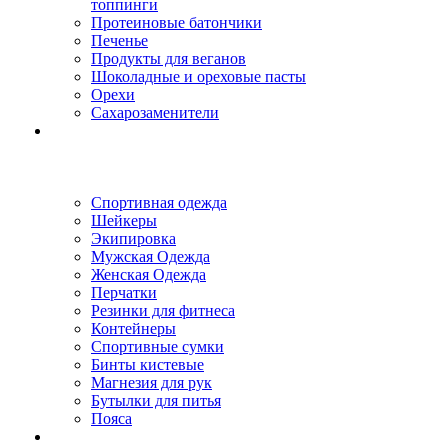
топпинги
Протеиновые батончики
Печенье
Продукты для веганов
Шоколадные и ореховые пасты
Орехи
Сахарозаменители
Спортивная одежда
Шейкеры
Экипировка
Мужская Одежда
Женская Одежда
Перчатки
Резинки для фитнеса
Контейнеры
Спортивные сумки
Бинты кистевые
Магнезия для рук
Бутылки для питья
Пояса