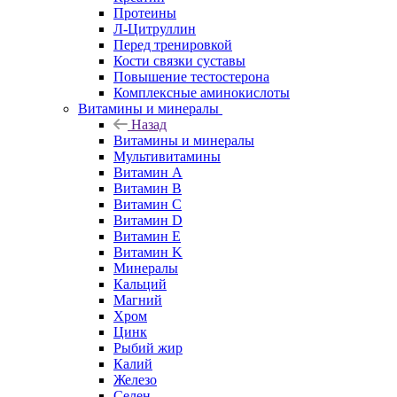
Протеины
Л-Цитруллин
Перед тренировкой
Кости связки суставы
Повышение тестостерона
Комплексные аминокислоты
Витамины и минералы
Назад
Витамины и минералы
Мультивитамины
Витамин A
Витамин B
Витамин C
Витамин D
Витамин E
Витамин K
Минералы
Кальций
Магний
Хром
Цинк
Рыбий жир
Калий
Железо
Селен