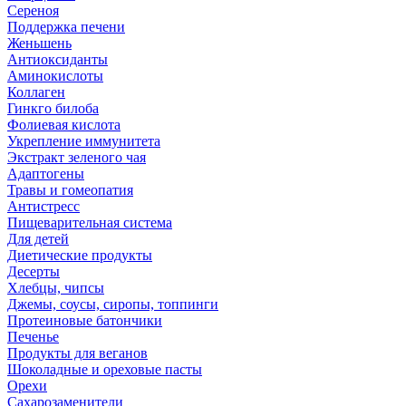
Сереноя
Поддержка печени
Женьшень
Антиоксиданты
Аминокислоты
Коллаген
Гинкго билоба
Фолиевая кислота
Укрепление иммунитета
Экстракт зеленого чая
Адаптогены
Травы и гомеопатия
Антистресс
Пищеварительная система
Для детей
Диетические продукты
Десерты
Хлебцы, чипсы
Джемы, соусы, сиропы, топпинги
Протеиновые батончики
Печенье
Продукты для веганов
Шоколадные и ореховые пасты
Орехи
Сахарозаменители