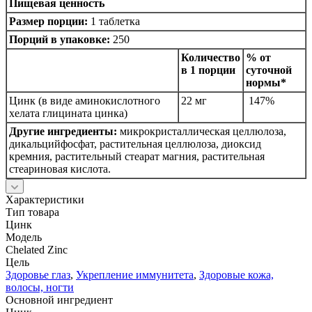
Пищевая ценность
Размер порции:
1 таблетка
Порций в упаковке:
250
Количество
% от
в 1 порции
суточной
нормы*
Цинк (в виде аминокислотного
22 мг
147%
хелата глицината цинка)
Другие ингредиенты:
микрокристаллическая целлюлоза,
дикальцийфосфат, растительная целлюлоза, диоксид
кремния, растительный стеарат магния, растительная
стеариновая кислота.
Характеристики
Тип товара
Цинк
Модель
Chelated Zinc
Цель
Здоровье глаз
,
Укрепление иммунитета
,
Здоровые кожа,
волосы, ногти
Основной ингредиент