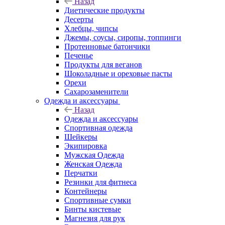
Назад
Диетические продукты
Десерты
Хлебцы, чипсы
Джемы, соусы, сиропы, топпинги
Протеиновые батончики
Печенье
Продукты для веганов
Шоколадные и ореховые пасты
Орехи
Сахарозаменители
Одежда и аксессуары
Назад
Одежда и аксессуары
Спортивная одежда
Шейкеры
Экипировка
Мужская Одежда
Женская Одежда
Перчатки
Резинки для фитнеса
Контейнеры
Спортивные сумки
Бинты кистевые
Магнезия для рук