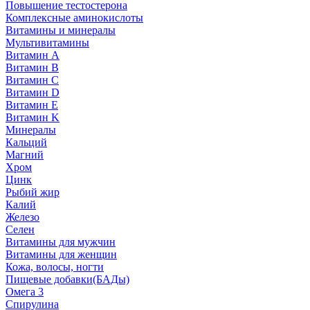
Повышение тестостерона
Комплексные аминокислоты
Витамины и минералы
Мультивитамины
Витамин A
Витамин B
Витамин C
Витамин D
Витамин E
Витамин K
Минералы
Кальций
Магний
Хром
Цинк
Рыбий жир
Калий
Железо
Селен
Витамины для мужчин
Витамины для женщин
Кожа, волосы, ногти
Пищевые добавки(БАДы)
Омега 3
Спирулина