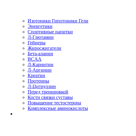
Изотоники Гипотоники Гели
Энергетики
Спортивные напитки
Л-Глютамин
Гейнеры
Жиросжигатели
Бета-аланин
BCAA
Л-Карнитин
Л-Аргинин
Креатин
Протеины
Л-Цитруллин
Перед тренировкой
Кости связки суставы
Повышение тестостерона
Комплексные аминокислоты