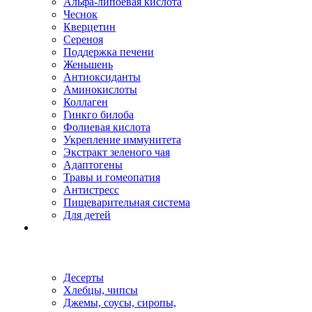
Альфа-липоевая кислота
Чеснок
Кверцетин
Сереноя
Поддержка печени
Женьшень
Антиоксиданты
Аминокислоты
Коллаген
Гинкго билоба
Фолиевая кислота
Укрепление иммунитета
Экстракт зеленого чая
Адаптогены
Травы и гомеопатия
Антистресс
Пищеварительная система
Для детей
Десерты
Хлебцы, чипсы
Джемы, соусы, сиропы,