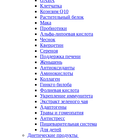
GABA
Клетчатка
Коэнзим Q10
Растительный белок
Мака
Пробиотики
Альфа-липоевая кислота
Чеснок
Кверцетин
Сереноя
Поддержка печени
Женьшень
Антиоксиданты
Аминокислоты
Коллаген
Гинкго билоба
Фолиевая кислота
Укрепление иммунитета
Экстракт зеленого чая
Адаптогены
Травы и гомеопатия
Антистресс
Пищеварительная система
Для детей
Диетические продукты