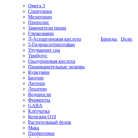
Омега 3
Спирулина
Мелатонин
Прополис
Заменители пищи
Глюкозамин
Д-Аспаргиновая кислота
Бренды
Цели
5-Гидрокситриптофан
Улучшение сна
Трибулус
Гиалуроновая кислота
Пищеварительные энзимы
Куркумин
Биотин
Лютеин
Лецитин
Водоросли
Ферменты
GABA
Клетчатка
Коэнзим Q10
Растительный белок
Мака
Пробиотики