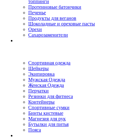
топпинги
Протеиновые батончики
Печенье
Продукты для веганов
Шоколадные и ореховые пасты
Орехи
Сахарозаменители
Спортивная одежда
Шейкеры
Экипировка
Мужская Одежда
Женская Одежда
Перчатки
Резинки для фитнеса
Контейнеры
Спортивные сумки
Бинты кистевые
Магнезия для рук
Бутылки для питья
Пояса