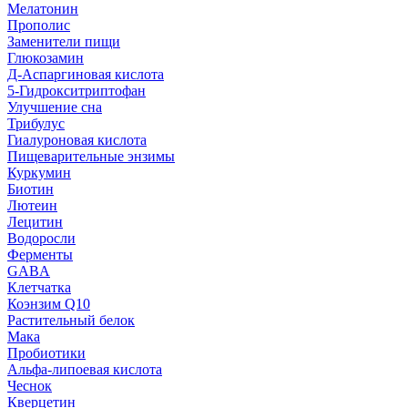
Мелатонин
Прополис
Заменители пищи
Глюкозамин
Д-Аспаргиновая кислота
5-Гидрокситриптофан
Улучшение сна
Трибулус
Гиалуроновая кислота
Пищеварительные энзимы
Куркумин
Биотин
Лютеин
Лецитин
Водоросли
Ферменты
GABA
Клетчатка
Коэнзим Q10
Растительный белок
Мака
Пробиотики
Альфа-липоевая кислота
Чеснок
Кверцетин