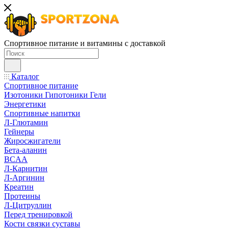
Спортивное питание и витамины с доставкой
Каталог
Спортивное питание
Изотоники Гипотоники Гели
Энергетики
Спортивные напитки
Л-Глютамин
Гейнеры
Жиросжигатели
Бета-аланин
BCAA
Л-Карнитин
Л-Аргинин
Креатин
Протеины
Л-Цитруллин
Перед тренировкой
Кости связки суставы