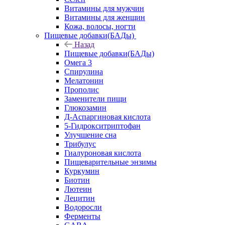
Витамины для мужчин
Витамины для женщин
Кожа, волосы, ногти
Пищевые добавки(БАДы)
Назад
Пищевые добавки(БАДы)
Омега 3
Спирулина
Мелатонин
Прополис
Заменители пищи
Глюкозамин
Д-Аспаргиновая кислота
5-Гидрокситриптофан
Улучшение сна
Трибулус
Гиалуроновая кислота
Пищеварительные энзимы
Куркумин
Биотин
Лютеин
Лецитин
Водоросли
Ферменты