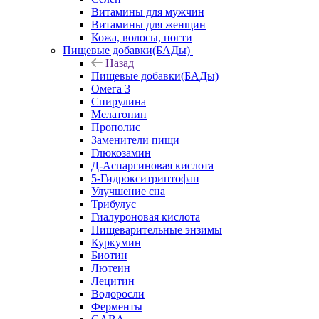
Витамины для мужчин
Витамины для женщин
Кожа, волосы, ногти
Пищевые добавки(БАДы)
Назад
Пищевые добавки(БАДы)
Омега 3
Спирулина
Мелатонин
Прополис
Заменители пищи
Глюкозамин
Д-Аспаргиновая кислота
5-Гидрокситриптофан
Улучшение сна
Трибулус
Гиалуроновая кислота
Пищеварительные энзимы
Куркумин
Биотин
Лютеин
Лецитин
Водоросли
Ферменты