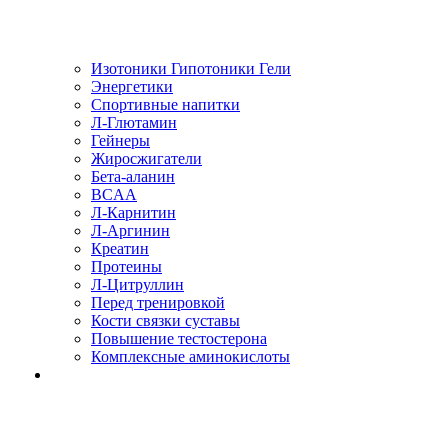
Изотоники Гипотоники Гели
Энергетики
Спортивные напитки
Л-Глютамин
Гейнеры
Жиросжигатели
Бета-аланин
BCAA
Л-Карнитин
Л-Аргинин
Креатин
Протеины
Л-Цитруллин
Перед тренировкой
Кости связки суставы
Повышение тестостерона
Комплексные аминокислоты