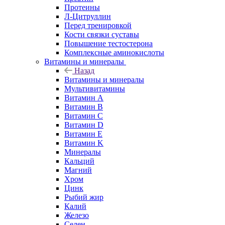
Протеины
Л-Цитруллин
Перед тренировкой
Кости связки суставы
Повышение тестостерона
Комплексные аминокислоты
Витамины и минералы
Назад
Витамины и минералы
Мультивитамины
Витамин A
Витамин B
Витамин C
Витамин D
Витамин E
Витамин K
Минералы
Кальций
Магний
Хром
Цинк
Рыбий жир
Калий
Железо
Селен