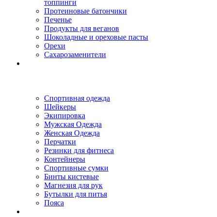
топпинги
Протеиновые батончики
Печенье
Продукты для веганов
Шоколадные и ореховые пасты
Орехи
Сахарозаменители
Спортивная одежда
Шейкеры
Экипировка
Мужская Одежда
Женская Одежда
Перчатки
Резинки для фитнеса
Контейнеры
Спортивные сумки
Бинты кистевые
Магнезия для рук
Бутылки для питья
Пояса