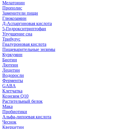
Мелатонин
Прополис
Заменители пищи
Глюкозамин
Д-Аспаргиновая кислота
5-Гидрокситриптофан
Улучшение сна
Трибулус
Гиалуроновая кислота
Пищеварительные энзимы
Куркумин
Биотин
Лютеин
Лецитин
Водоросли
Ферменты
GABA
Клетчатка
Коэнзим Q10
Растительный белок
Мака
Пробиотики
Альфа-липоевая кислота
Чеснок
Кверцетин