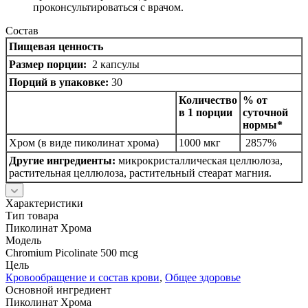
проконсультироваться с врачом.
Состав
Пищевая ценность
Размер порции:
2 капсулы
Порций в упаковке:
30
Количество
% от
в 1 порции
суточной
нормы*
Хром (в виде пиколинат хрома)
1000 мкг
2857%
Другие ингредиенты:
микрокристаллическая целлюлоза,
растительная целлюлоза, растительный стеарат магния.
Характеристики
Тип товара
Пиколинат Хрома
Модель
Chromium Picolinate 500 mcg
Цель
Кровообращение и состав крови
,
Общее здоровье
Основной ингредиент
Пиколинат Хрома