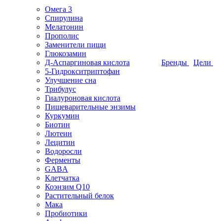
Омега 3
Спирулина
Мелатонин
Прополис
Заменители пищи
Глюкозамин
Д-Аспаргиновая кислота
Бренды
Цели
5-Гидрокситриптофан
Улучшение сна
Трибулус
Гиалуроновая кислота
Пищеварительные энзимы
Куркумин
Биотин
Лютеин
Лецитин
Водоросли
Ферменты
GABA
Клетчатка
Коэнзим Q10
Растительный белок
Мака
Пробиотики