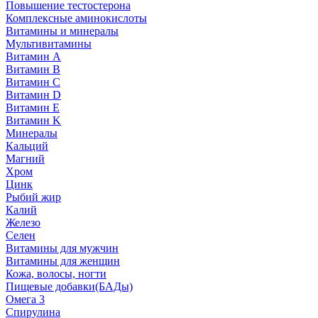
Повышение тестостерона
Комплексные аминокислоты
Витамины и минералы
Мультивитамины
Витамин A
Витамин B
Витамин C
Витамин D
Витамин E
Витамин K
Минералы
Кальций
Магний
Хром
Цинк
Рыбий жир
Калий
Железо
Селен
Витамины для мужчин
Витамины для женщин
Кожа, волосы, ногти
Пищевые добавки(БАДы)
Омега 3
Спирулина