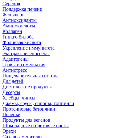
Сереноя
Поддержка печени
Женьшень
Антиоксиданты
Аминокислоты
Коллаген
Гинкго билоба
Фолиевая кислота
Укрепление иммунитета
Экстракт зеленого чая
Адаптогены
Травы и гомеопатия
Антистресс
Пищеварительная система
Для детей
Диетические продукты
Десерты
Хлебцы, чипсы
Джемы, соусы, сиропы, топпинги
Протеиновые батончики
Печенье
Продукты для веганов
Шоколадные и ореховые пасты
Орехи
Сахарозаменители