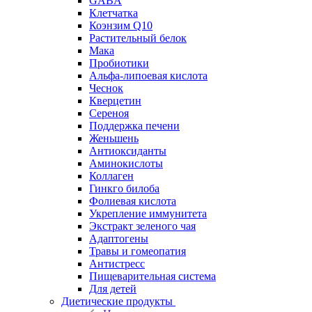
GABA
Клетчатка
Коэнзим Q10
Растительный белок
Мака
Пробиотики
Альфа-липоевая кислота
Чеснок
Кверцетин
Сереноя
Поддержка печени
Женьшень
Антиоксиданты
Аминокислоты
Коллаген
Гинкго билоба
Фолиевая кислота
Укрепление иммунитета
Экстракт зеленого чая
Адаптогены
Травы и гомеопатия
Антистресс
Пищеварительная система
Для детей
Диетические продукты