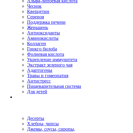
Альфа-липоевая кислота
Чеснок
Кверцетин
Сереноя
Поддержка печени
Женьшень
Антиоксиданты
Аминокислоты
Коллаген
Гинкго билоба
Фолиевая кислота
Укрепление иммунитета
Экстракт зеленого чая
Адаптогены
Травы и гомеопатия
Антистресс
Пищеварительная система
Для детей
Десерты
Хлебцы, чипсы
Джемы, соусы, сиропы,