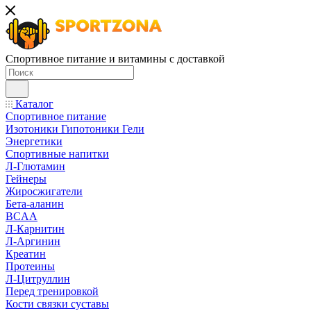
Спортивное питание и витамины с доставкой
Каталог
Спортивное питание
Изотоники Гипотоники Гели
Энергетики
Спортивные напитки
Л-Глютамин
Гейнеры
Жиросжигатели
Бета-аланин
BCAA
Л-Карнитин
Л-Аргинин
Креатин
Протеины
Л-Цитруллин
Перед тренировкой
Кости связки суставы