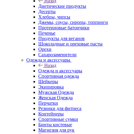
Назад
Диетические продукты
Десерты
Хлебцы, чипсы
Джемы, соусы, сиропы, топпинги
Протеиновые батончики
Печенье
Продукты для веганов
Шоколадные и ореховые пасты
Орехи
Сахарозаменители
Одежда и аксессуары
Назад
Одежда и аксессуары
Спортивная одежда
Шейкеры
Экипировка
Мужская Одежда
Женская Одежда
Перчатки
Резинки для фитнеса
Контейнеры
Спортивные сумки
Бинты кистевые
Магнезия для рук