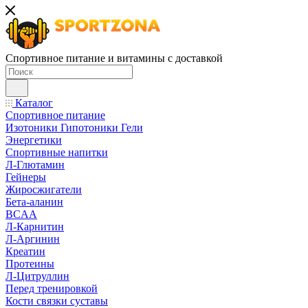
Спортивное питание и витамины с доставкой
Каталог
Спортивное питание
Изотоники Гипотоники Гели
Энергетики
Спортивные напитки
Л-Глютамин
Гейнеры
Жиросжигатели
Бета-аланин
BCAA
Л-Карнитин
Л-Аргинин
Креатин
Протеины
Л-Цитруллин
Перед тренировкой
Кости связки суставы