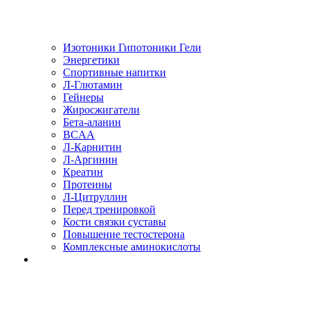
Изотоники Гипотоники Гели
Энергетики
Спортивные напитки
Л-Глютамин
Гейнеры
Жиросжигатели
Бета-аланин
BCAA
Л-Карнитин
Л-Аргинин
Креатин
Протеины
Л-Цитруллин
Перед тренировкой
Кости связки суставы
Повышение тестостерона
Комплексные аминокислоты