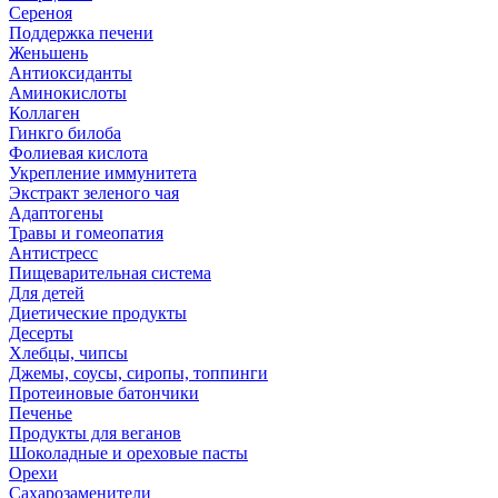
Сереноя
Поддержка печени
Женьшень
Антиоксиданты
Аминокислоты
Коллаген
Гинкго билоба
Фолиевая кислота
Укрепление иммунитета
Экстракт зеленого чая
Адаптогены
Травы и гомеопатия
Антистресс
Пищеварительная система
Для детей
Диетические продукты
Десерты
Хлебцы, чипсы
Джемы, соусы, сиропы, топпинги
Протеиновые батончики
Печенье
Продукты для веганов
Шоколадные и ореховые пасты
Орехи
Сахарозаменители