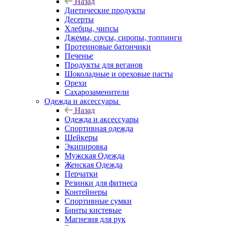
Назад
Диетические продукты
Десерты
Хлебцы, чипсы
Джемы, соусы, сиропы, топпинги
Протеиновые батончики
Печенье
Продукты для веганов
Шоколадные и ореховые пасты
Орехи
Сахарозаменители
Одежда и аксессуары
Назад
Одежда и аксессуары
Спортивная одежда
Шейкеры
Экипировка
Мужская Одежда
Женская Одежда
Перчатки
Резинки для фитнеса
Контейнеры
Спортивные сумки
Бинты кистевые
Магнезия для рук