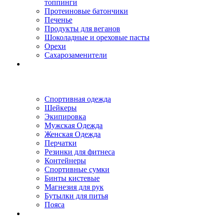
топпинги
Протеиновые батончики
Печенье
Продукты для веганов
Шоколадные и ореховые пасты
Орехи
Сахарозаменители
Спортивная одежда
Шейкеры
Экипировка
Мужская Одежда
Женская Одежда
Перчатки
Резинки для фитнеса
Контейнеры
Спортивные сумки
Бинты кистевые
Магнезия для рук
Бутылки для питья
Пояса