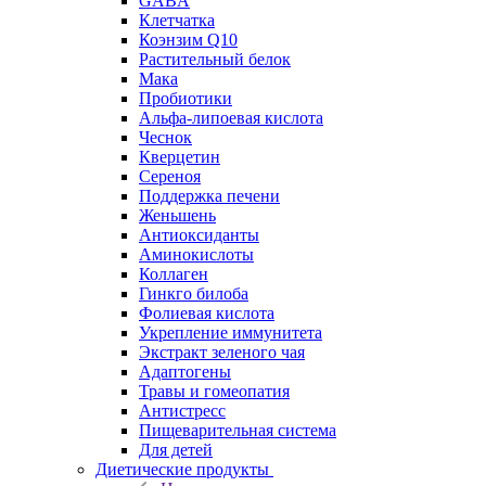
GABA
Клетчатка
Коэнзим Q10
Растительный белок
Мака
Пробиотики
Альфа-липоевая кислота
Чеснок
Кверцетин
Сереноя
Поддержка печени
Женьшень
Антиоксиданты
Аминокислоты
Коллаген
Гинкго билоба
Фолиевая кислота
Укрепление иммунитета
Экстракт зеленого чая
Адаптогены
Травы и гомеопатия
Антистресс
Пищеварительная система
Для детей
Диетические продукты