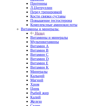
Протеины
Л-Цитруллин
Перед тренировкой
Кости связки суставы
Повышение тестостерона
Комплексные аминокислоты
Витамины и минералы
Назад
Витамины и минералы
Мультивитамины
Витамин A
Витамин B
Витамин C
Витамин D
Витамин E
Витамин K
Минералы
Кальций
Магний
Хром
Цинк
Рыбий жир
Калий
Железо
Селен