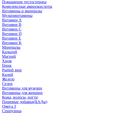
Повышение тестостерона
Комплексные аминокислоты
Витамины и минералы
Мультивитамины
Витамин A
Витамин B
Витамин C
Витамин D
Витамин E
Витамин K
Минералы
Кальций
Магний
Хром
Цинк
Рыбий жир
Калий
Железо
Селен
Витамины для мужчин
Витамины для женщин
Кожа, волосы, ногти
Пищевые добавки(БАДы)
Омега 3
Спирулина