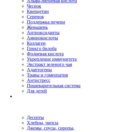
Альфа-липоевая кислота
Чеснок
Кверцетин
Сереноя
Поддержка печени
Женьшень
Антиоксиданты
Аминокислоты
Коллаген
Гинкго билоба
Фолиевая кислота
Укрепление иммунитета
Экстракт зеленого чая
Адаптогены
Травы и гомеопатия
Антистресс
Пищеварительная система
Для детей
Десерты
Хлебцы, чипсы
Джемы, соусы, сиропы,