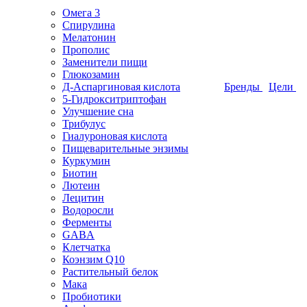
Омега 3
Спирулина
Мелатонин
Прополис
Заменители пищи
Глюкозамин
Д-Аспаргиновая кислота
Бренды
Цели
5-Гидрокситриптофан
Улучшение сна
Трибулус
Гиалуроновая кислота
Пищеварительные энзимы
Куркумин
Биотин
Лютеин
Лецитин
Водоросли
Ферменты
GABA
Клетчатка
Коэнзим Q10
Растительный белок
Мака
Пробиотики