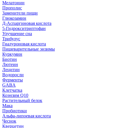
Мелатонин
Прополис
Заменители пищи
Глюкозамин
Д-Аспаргиновая кислота
5-Гидрокситриптофан
Улучшение сна
Трибулус
Гиалуроновая кислота
Пищеварительные энзимы
Куркумин
Биотин
Лютеин
Лецитин
Водоросли
Ферменты
GABA
Клетчатка
Коэнзим Q10
Растительный белок
Мака
Пробиотики
Альфа-липоевая кислота
Чеснок
Кверцетин