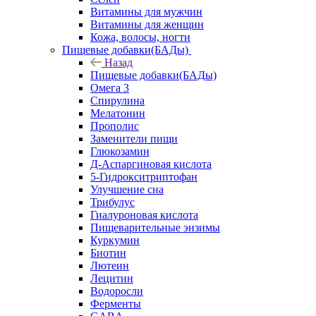
Витамины для мужчин
Витамины для женщин
Кожа, волосы, ногти
Пищевые добавки(БАДы)
Назад
Пищевые добавки(БАДы)
Омега 3
Спирулина
Мелатонин
Прополис
Заменители пищи
Глюкозамин
Д-Аспаргиновая кислота
5-Гидрокситриптофан
Улучшение сна
Трибулус
Гиалуроновая кислота
Пищеварительные энзимы
Куркумин
Биотин
Лютеин
Лецитин
Водоросли
Ферменты