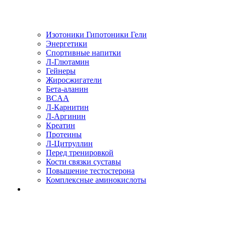
Изотоники Гипотоники Гели
Энергетики
Спортивные напитки
Л-Глютамин
Гейнеры
Жиросжигатели
Бета-аланин
BCAA
Л-Карнитин
Л-Аргинин
Креатин
Протеины
Л-Цитруллин
Перед тренировкой
Кости связки суставы
Повышение тестостерона
Комплексные аминокислоты