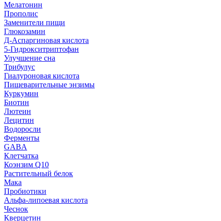
Мелатонин
Прополис
Заменители пищи
Глюкозамин
Д-Аспаргиновая кислота
5-Гидрокситриптофан
Улучшение сна
Трибулус
Гиалуроновая кислота
Пищеварительные энзимы
Куркумин
Биотин
Лютеин
Лецитин
Водоросли
Ферменты
GABA
Клетчатка
Коэнзим Q10
Растительный белок
Мака
Пробиотики
Альфа-липоевая кислота
Чеснок
Кверцетин