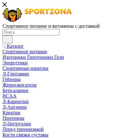
Спортивное питание и витамины с доставкой
Каталог
Спортивное питание
Изотоники Гипотоники Гели
Энергетики
Спортивные напитки
Л-Глютамин
Гейнеры
Жиросжигатели
Бета-аланин
BCAA
Л-Карнитин
Л-Аргинин
Креатин
Протеины
Л-Цитруллин
Перед тренировкой
Кости связки суставы