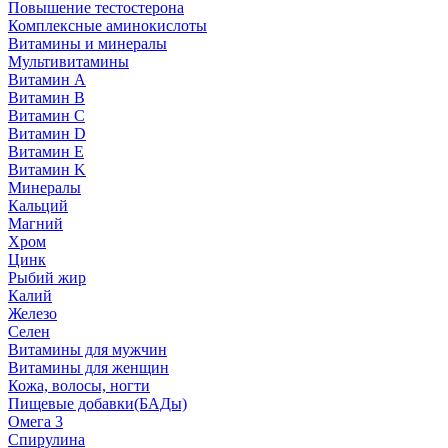
Повышение тестостерона
Комплексные аминокислоты
Витамины и минералы
Мультивитамины
Витамин A
Витамин B
Витамин C
Витамин D
Витамин E
Витамин K
Минералы
Кальций
Магний
Хром
Цинк
Рыбий жир
Калий
Железо
Селен
Витамины для мужчин
Витамины для женщин
Кожа, волосы, ногти
Пищевые добавки(БАДы)
Омега 3
Спирулина