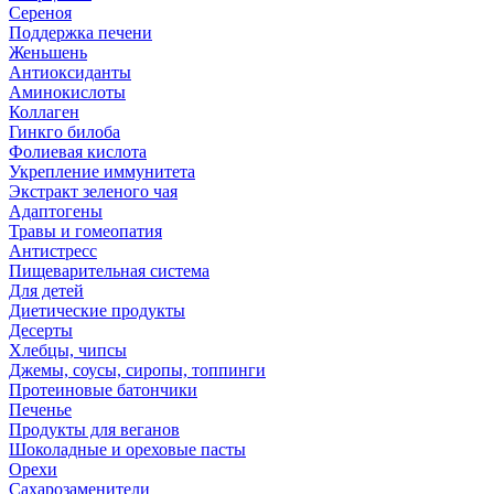
Сереноя
Поддержка печени
Женьшень
Антиоксиданты
Аминокислоты
Коллаген
Гинкго билоба
Фолиевая кислота
Укрепление иммунитета
Экстракт зеленого чая
Адаптогены
Травы и гомеопатия
Антистресс
Пищеварительная система
Для детей
Диетические продукты
Десерты
Хлебцы, чипсы
Джемы, соусы, сиропы, топпинги
Протеиновые батончики
Печенье
Продукты для веганов
Шоколадные и ореховые пасты
Орехи
Сахарозаменители