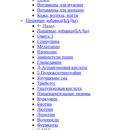
Витамины для мужчин
Витамины для женщин
Кожа, волосы, ногти
Пищевые добавки(БАДы)
Назад
Пищевые добавки(БАДы)
Омега 3
Спирулина
Мелатонин
Прополис
Заменители пищи
Глюкозамин
Д-Аспаргиновая кислота
5-Гидрокситриптофан
Улучшение сна
Трибулус
Гиалуроновая кислота
Пищеварительные энзимы
Куркумин
Биотин
Лютеин
Лецитин
Водоросли
Ферменты