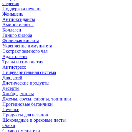
Сереноя
Поддержка печени
Женьшень
Антиоксиданты
Аминокислоты
Коллаген
Гинкго билоба
Фолиевая кислота
Укрепление иммунитета
Экстракт зеленого чая
Адаптогены
Травы и гомеопатия
Антистресс
Пищеварительная система
Для детей
Диетические продукты
Десерты
Хлебцы, чипсы
Джемы, соусы, сиропы, топпинги
Протеиновые батончики
Печенье
Продукты для веганов
Шоколадные и ореховые пасты
Орехи
Сахарозаменители