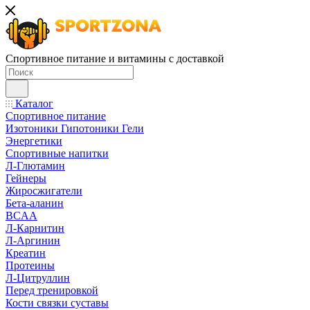
Спортивное питание и витамины с доставкой
Каталог
Спортивное питание
Изотоники Гипотоники Гели
Энергетики
Спортивные напитки
Л-Глютамин
Гейнеры
Жиросжигатели
Бета-аланин
BCAA
Л-Карнитин
Л-Аргинин
Креатин
Протеины
Л-Цитруллин
Перед тренировкой
Кости связки суставы