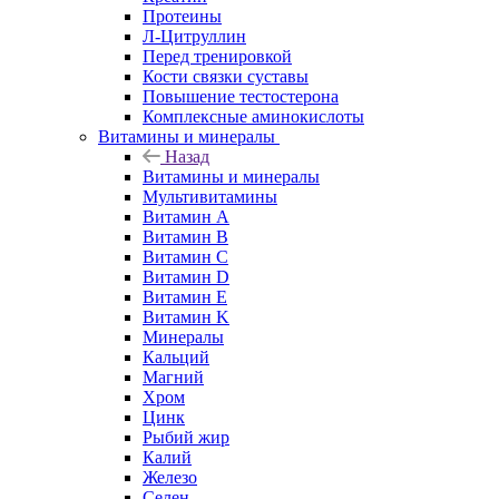
Протеины
Л-Цитруллин
Перед тренировкой
Кости связки суставы
Повышение тестостерона
Комплексные аминокислоты
Витамины и минералы
Назад
Витамины и минералы
Мультивитамины
Витамин A
Витамин B
Витамин C
Витамин D
Витамин E
Витамин K
Минералы
Кальций
Магний
Хром
Цинк
Рыбий жир
Калий
Железо
Селен