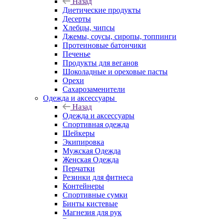
Назад
Диетические продукты
Десерты
Хлебцы, чипсы
Джемы, соусы, сиропы, топпинги
Протеиновые батончики
Печенье
Продукты для веганов
Шоколадные и ореховые пасты
Орехи
Сахарозаменители
Одежда и аксессуары
Назад
Одежда и аксессуары
Спортивная одежда
Шейкеры
Экипировка
Мужская Одежда
Женская Одежда
Перчатки
Резинки для фитнеса
Контейнеры
Спортивные сумки
Бинты кистевые
Магнезия для рук