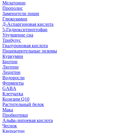
Мелатонин
Прополис
Заменители пищи
Глюкозамин
Д-Аспаргиновая кислота
5-Гидрокситриптофан
Улучшение сна
Трибулус
Гиалуроновая кислота
Пищеварительные энзимы
Куркумин
Биотин
Лютеин
Лецитин
Водоросли
Ферменты
GABA
Клетчатка
Коэнзим Q10
Растительный белок
Мака
Пробиотики
Альфа-липоевая кислота
Чеснок
Кверцетин