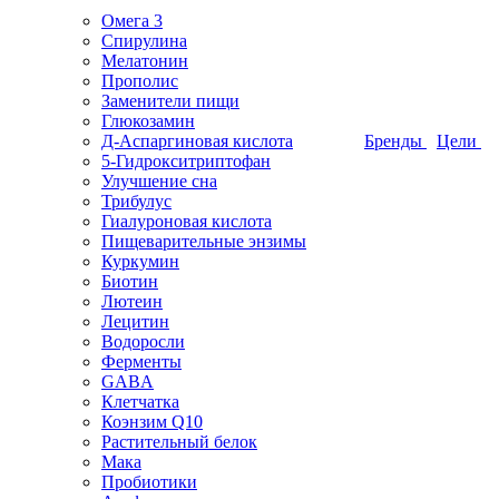
Омега 3
Спирулина
Мелатонин
Прополис
Заменители пищи
Глюкозамин
Д-Аспаргиновая кислота
Бренды
Цели
5-Гидрокситриптофан
Улучшение сна
Трибулус
Гиалуроновая кислота
Пищеварительные энзимы
Куркумин
Биотин
Лютеин
Лецитин
Водоросли
Ферменты
GABA
Клетчатка
Коэнзим Q10
Растительный белок
Мака
Пробиотики