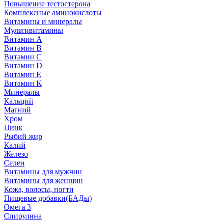
Повышение тестостерона
Комплексные аминокислоты
Витамины и минералы
Мультивитамины
Витамин A
Витамин B
Витамин C
Витамин D
Витамин E
Витамин K
Минералы
Кальций
Магний
Хром
Цинк
Рыбий жир
Калий
Железо
Селен
Витамины для мужчин
Витамины для женщин
Кожа, волосы, ногти
Пищевые добавки(БАДы)
Омега 3
Спирулина