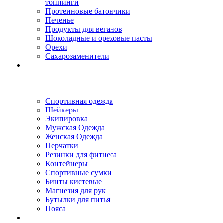
топпинги
Протеиновые батончики
Печенье
Продукты для веганов
Шоколадные и ореховые пасты
Орехи
Сахарозаменители
Спортивная одежда
Шейкеры
Экипировка
Мужская Одежда
Женская Одежда
Перчатки
Резинки для фитнеса
Контейнеры
Спортивные сумки
Бинты кистевые
Магнезия для рук
Бутылки для питья
Пояса