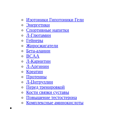
Изотоники Гипотоники Гели
Энергетики
Спортивные напитки
Л-Глютамин
Гейнеры
Жиросжигатели
Бета-аланин
BCAA
Л-Карнитин
Л-Аргинин
Креатин
Протеины
Л-Цитруллин
Перед тренировкой
Кости связки суставы
Повышение тестостерона
Комплексные аминокислоты