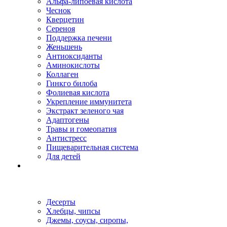
Альфа-липоевая кислота
Чеснок
Кверцетин
Сереноя
Поддержка печени
Женьшень
Антиоксиданты
Аминокислоты
Коллаген
Гинкго билоба
Фолиевая кислота
Укрепление иммунитета
Экстракт зеленого чая
Адаптогены
Травы и гомеопатия
Антистресс
Пищеварительная система
Для детей
Десерты
Хлебцы, чипсы
Джемы, соусы, сиропы,