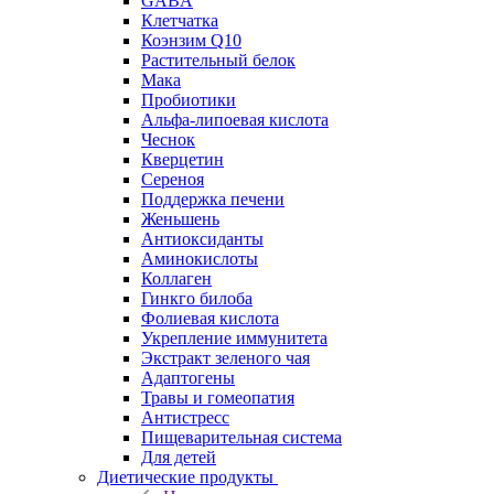
GABA
Клетчатка
Коэнзим Q10
Растительный белок
Мака
Пробиотики
Альфа-липоевая кислота
Чеснок
Кверцетин
Сереноя
Поддержка печени
Женьшень
Антиоксиданты
Аминокислоты
Коллаген
Гинкго билоба
Фолиевая кислота
Укрепление иммунитета
Экстракт зеленого чая
Адаптогены
Травы и гомеопатия
Антистресс
Пищеварительная система
Для детей
Диетические продукты