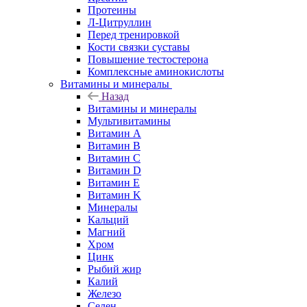
Протеины
Л-Цитруллин
Перед тренировкой
Кости связки суставы
Повышение тестостерона
Комплексные аминокислоты
Витамины и минералы
Назад
Витамины и минералы
Мультивитамины
Витамин A
Витамин B
Витамин C
Витамин D
Витамин E
Витамин K
Минералы
Кальций
Магний
Хром
Цинк
Рыбий жир
Калий
Железо
Селен