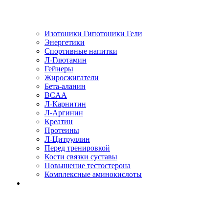
Изотоники Гипотоники Гели
Энергетики
Спортивные напитки
Л-Глютамин
Гейнеры
Жиросжигатели
Бета-аланин
BCAA
Л-Карнитин
Л-Аргинин
Креатин
Протеины
Л-Цитруллин
Перед тренировкой
Кости связки суставы
Повышение тестостерона
Комплексные аминокислоты