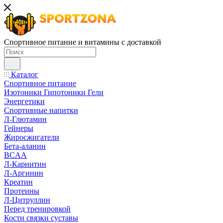
Спортивное питание и витамины с доставкой
Каталог
Спортивное питание
Изотоники Гипотоники Гели
Энергетики
Спортивные напитки
Л-Глютамин
Гейнеры
Жиросжигатели
Бета-аланин
BCAA
Л-Карнитин
Л-Аргинин
Креатин
Протеины
Л-Цитруллин
Перед тренировкой
Кости связки суставы