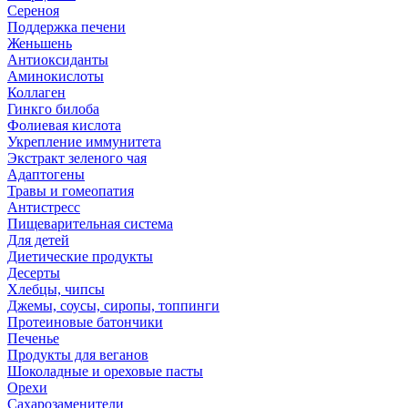
Сереноя
Поддержка печени
Женьшень
Антиоксиданты
Аминокислоты
Коллаген
Гинкго билоба
Фолиевая кислота
Укрепление иммунитета
Экстракт зеленого чая
Адаптогены
Травы и гомеопатия
Антистресс
Пищеварительная система
Для детей
Диетические продукты
Десерты
Хлебцы, чипсы
Джемы, соусы, сиропы, топпинги
Протеиновые батончики
Печенье
Продукты для веганов
Шоколадные и ореховые пасты
Орехи
Сахарозаменители