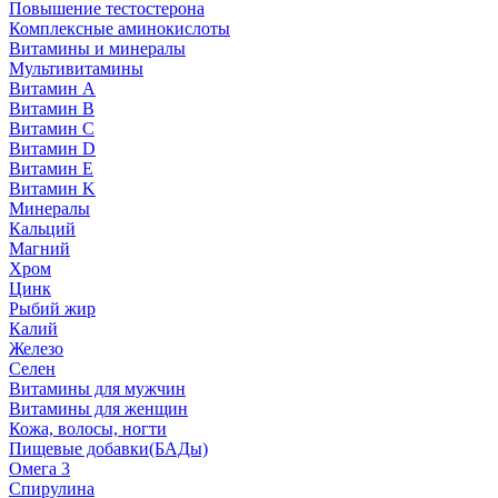
Повышение тестостерона
Комплексные аминокислоты
Витамины и минералы
Мультивитамины
Витамин A
Витамин B
Витамин C
Витамин D
Витамин E
Витамин K
Минералы
Кальций
Магний
Хром
Цинк
Рыбий жир
Калий
Железо
Селен
Витамины для мужчин
Витамины для женщин
Кожа, волосы, ногти
Пищевые добавки(БАДы)
Омега 3
Спирулина