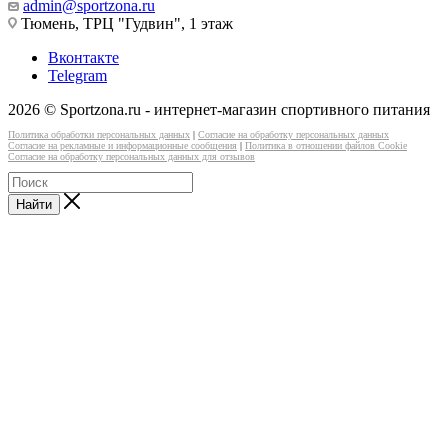
admin@sportzona.ru
Тюмень, ТРЦ "Гудвин", 1 этаж
Вконтакте
Telegram
2026 © Sportzona.ru - интернет-магазин спортивного питания
Политика обработки персональных данных
|
Согласие на обработку персональных данных
Согласие на рекламные и информационные сообщения
|
Политика в отношении файлов Cookie
Согласие на обработку персональных данных для отзывов
Найти