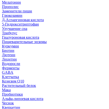
Мелатонин
Прополис
Заменители пищи
Глюкозамин
Д-Аспаргиновая кислота
5-Гидрокситриптофан
Улучшение сна
Трибулус
Гиалуроновая кислота
Пищеварительные энзимы
Куркумин
Биотин
Лютеин
Лецитин
Водоросли
Ферменты
GABA
Клетчатка
Коэнзим Q10
Растительный белок
Мака
Пробиотики
Альфа-липоевая кислота
Чеснок
Кверцетин