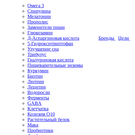
Омега 3
Спирулина
Мелатонин
Прополис
Заменители пищи
Глюкозамин
Д-Аспаргиновая кислота
Бренды
Цели
5-Гидрокситриптофан
Улучшение сна
Трибулус
Гиалуроновая кислота
Пищеварительные энзимы
Куркумин
Биотин
Лютеин
Лецитин
Водоросли
Ферменты
GABA
Клетчатка
Коэнзим Q10
Растительный белок
Мака
Пробиотики