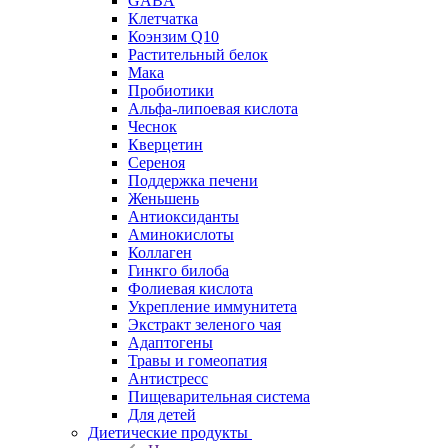
GABA
Клетчатка
Коэнзим Q10
Растительный белок
Мака
Пробиотики
Альфа-липоевая кислота
Чеснок
Кверцетин
Сереноя
Поддержка печени
Женьшень
Антиоксиданты
Аминокислоты
Коллаген
Гинкго билоба
Фолиевая кислота
Укрепление иммунитета
Экстракт зеленого чая
Адаптогены
Травы и гомеопатия
Антистресс
Пищеварительная система
Для детей
Диетические продукты