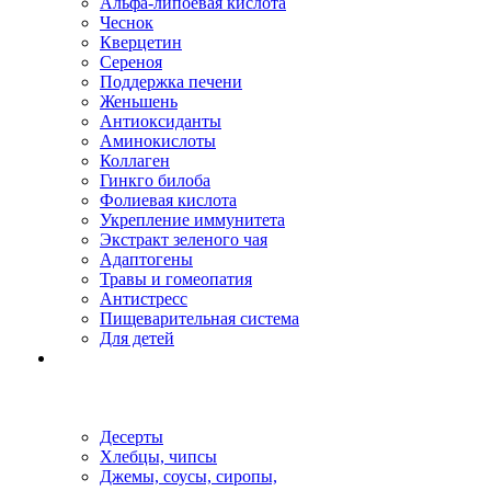
Альфа-липоевая кислота
Чеснок
Кверцетин
Сереноя
Поддержка печени
Женьшень
Антиоксиданты
Аминокислоты
Коллаген
Гинкго билоба
Фолиевая кислота
Укрепление иммунитета
Экстракт зеленого чая
Адаптогены
Травы и гомеопатия
Антистресс
Пищеварительная система
Для детей
Десерты
Хлебцы, чипсы
Джемы, соусы, сиропы,