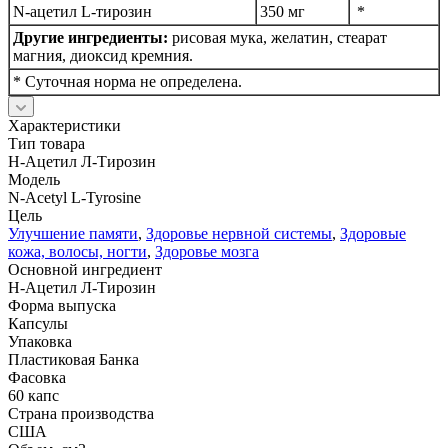
N-ацетил L-тирозин
350 мг
*
Другие ингредиенты:
рисовая мука, желатин, стеарат
магния, диоксид кремния.
* Суточная норма не определена.
Характеристики
Тип товара
Н-Ацетил Л-Тирозин
Модель
N-Acetyl L-Tyrosine
Цель
Улучшение памяти
,
Здоровье нервной системы
,
Здоровые
кожа, волосы, ногти
,
Здоровье мозга
Основной ингредиент
Н-Ацетил Л-Тирозин
Форма выпуска
Капсулы
Упаковка
Пластиковая Банка
Фасовка
60 капс
Страна производства
США