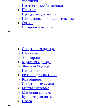
топпинги
Протеиновые батончики
Печенье
Продукты для веганов
Шоколадные и ореховые пасты
Орехи
Сахарозаменители
Спортивная одежда
Шейкеры
Экипировка
Мужская Одежда
Женская Одежда
Перчатки
Резинки для фитнеса
Контейнеры
Спортивные сумки
Бинты кистевые
Магнезия для рук
Бутылки для питья
Пояса