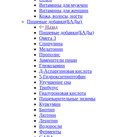
Витамины для мужчин
Витамины для женщин
Кожа, волосы, ногти
Пищевые добавки(БАДы)
Назад
Пищевые добавки(БАДы)
Омега 3
Спирулина
Мелатонин
Прополис
Заменители пищи
Глюкозамин
Д-Аспаргиновая кислота
5-Гидрокситриптофан
Улучшение сна
Трибулус
Гиалуроновая кислота
Пищеварительные энзимы
Куркумин
Биотин
Лютеин
Лецитин
Водоросли
Ферменты