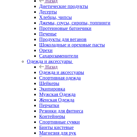
Назад
Диетические продукты
Десерты
Хлебцы, чипсы
Джемы, соусы, сиропы, топпинги
Протеиновые батончики
Печенье
Продукты для веганов
Шоколадные и ореховые пасты
Орехи
Сахарозаменители
Одежда и аксессуары
Назад
Одежда и аксессуары
Спортивная одежда
Шейкеры
Экипировка
Мужская Одежда
Женская Одежда
Перчатки
Резинки для фитнеса
Контейнеры
Спортивные сумки
Бинты кистевые
Магнезия для рук