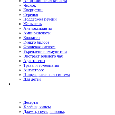
Альфа-липоевая кислота
Чеснок
Кверцетин
Сереноя
Поддержка печени
Женьшень
Антиоксиданты
Аминокислоты
Коллаген
Гинкго билоба
Фолиевая кислота
Укрепление иммунитета
Экстракт зеленого чая
Адаптогены
Травы и гомеопатия
Антистресс
Пищеварительная система
Для детей
Десерты
Хлебцы, чипсы
Джемы, соусы, сиропы,