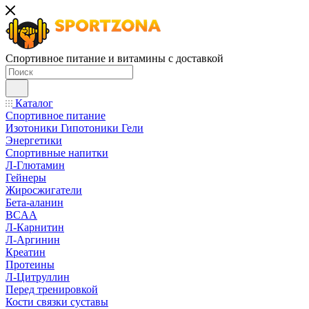
Спортивное питание и витамины с доставкой
Каталог
Спортивное питание
Изотоники Гипотоники Гели
Энергетики
Спортивные напитки
Л-Глютамин
Гейнеры
Жиросжигатели
Бета-аланин
BCAA
Л-Карнитин
Л-Аргинин
Креатин
Протеины
Л-Цитруллин
Перед тренировкой
Кости связки суставы