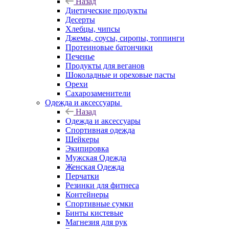
Назад
Диетические продукты
Десерты
Хлебцы, чипсы
Джемы, соусы, сиропы, топпинги
Протеиновые батончики
Печенье
Продукты для веганов
Шоколадные и ореховые пасты
Орехи
Сахарозаменители
Одежда и аксессуары
Назад
Одежда и аксессуары
Спортивная одежда
Шейкеры
Экипировка
Мужская Одежда
Женская Одежда
Перчатки
Резинки для фитнеса
Контейнеры
Спортивные сумки
Бинты кистевые
Магнезия для рук