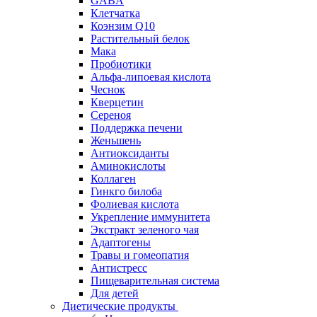
GABA
Клетчатка
Коэнзим Q10
Растительный белок
Мака
Пробиотики
Альфа-липоевая кислота
Чеснок
Кверцетин
Сереноя
Поддержка печени
Женьшень
Антиоксиданты
Аминокислоты
Коллаген
Гинкго билоба
Фолиевая кислота
Укрепление иммунитета
Экстракт зеленого чая
Адаптогены
Травы и гомеопатия
Антистресс
Пищеварительная система
Для детей
Диетические продукты