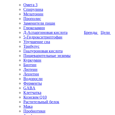
Омега 3
Спирулина
Мелатонин
Прополис
Заменители пищи
Глюкозамин
Д-Аспаргиновая кислота
Бренды
Цели
5-Гидрокситриптофан
Улучшение сна
Трибулус
Гиалуроновая кислота
Пищеварительные энзимы
Куркумин
Биотин
Лютеин
Лецитин
Водоросли
Ферменты
GABA
Клетчатка
Коэнзим Q10
Растительный белок
Мака
Пробиотики