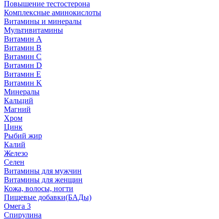
Повышение тестостерона
Комплексные аминокислоты
Витамины и минералы
Мультивитамины
Витамин A
Витамин B
Витамин C
Витамин D
Витамин E
Витамин K
Минералы
Кальций
Магний
Хром
Цинк
Рыбий жир
Калий
Железо
Селен
Витамины для мужчин
Витамины для женщин
Кожа, волосы, ногти
Пищевые добавки(БАДы)
Омега 3
Спирулина