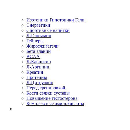
Изотоники Гипотоники Гели
Энергетики
Спортивные напитки
Л-Глютамин
Гейнеры
Жиросжигатели
Бета-аланин
BCAA
Л-Карнитин
Л-Аргинин
Креатин
Протеины
Л-Цитруллин
Перед тренировкой
Кости связки суставы
Повышение тестостерона
Комплексные аминокислоты