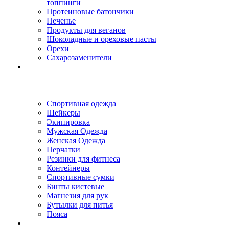
топпинги
Протеиновые батончики
Печенье
Продукты для веганов
Шоколадные и ореховые пасты
Орехи
Сахарозаменители
Спортивная одежда
Шейкеры
Экипировка
Мужская Одежда
Женская Одежда
Перчатки
Резинки для фитнеса
Контейнеры
Спортивные сумки
Бинты кистевые
Магнезия для рук
Бутылки для питья
Пояса