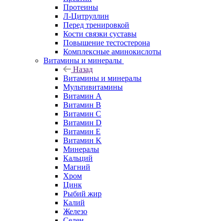
Протеины
Л-Цитруллин
Перед тренировкой
Кости связки суставы
Повышение тестостерона
Комплексные аминокислоты
Витамины и минералы
Назад
Витамины и минералы
Мультивитамины
Витамин A
Витамин B
Витамин C
Витамин D
Витамин E
Витамин K
Минералы
Кальций
Магний
Хром
Цинк
Рыбий жир
Калий
Железо
Селен