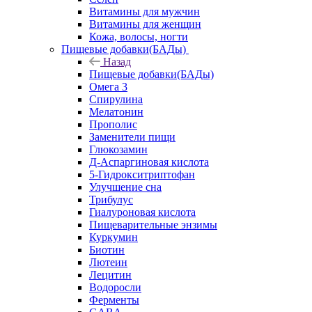
Витамины для мужчин
Витамины для женщин
Кожа, волосы, ногти
Пищевые добавки(БАДы)
Назад
Пищевые добавки(БАДы)
Омега 3
Спирулина
Мелатонин
Прополис
Заменители пищи
Глюкозамин
Д-Аспаргиновая кислота
5-Гидрокситриптофан
Улучшение сна
Трибулус
Гиалуроновая кислота
Пищеварительные энзимы
Куркумин
Биотин
Лютеин
Лецитин
Водоросли
Ферменты