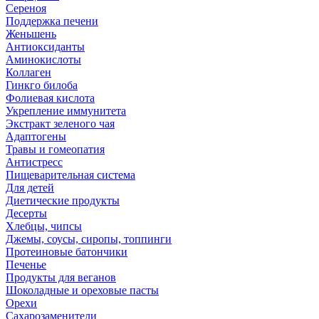
Сереноя
Поддержка печени
Женьшень
Антиоксиданты
Аминокислоты
Коллаген
Гинкго билоба
Фолиевая кислота
Укрепление иммунитета
Экстракт зеленого чая
Адаптогены
Травы и гомеопатия
Антистресс
Пищеварительная система
Для детей
Диетические продукты
Десерты
Хлебцы, чипсы
Джемы, соусы, сиропы, топпинги
Протеиновые батончики
Печенье
Продукты для веганов
Шоколадные и ореховые пасты
Орехи
Сахарозаменители