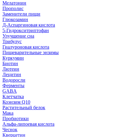
Мелатонин
Прополис
Заменители пищи
Глюкозамин
Д-Аспаргиновая кислота
5-Гидрокситриптофан
Улучшение сна
Трибулус
Гиалуроновая кислота
Пищеварительные энзимы
Куркумин
Биотин
Лютеин
Лецитин
Водоросли
Ферменты
GABA
Клетчатка
Коэнзим Q10
Растительный белок
Мака
Пробиотики
Альфа-липоевая кислота
Чеснок
Кверцетин