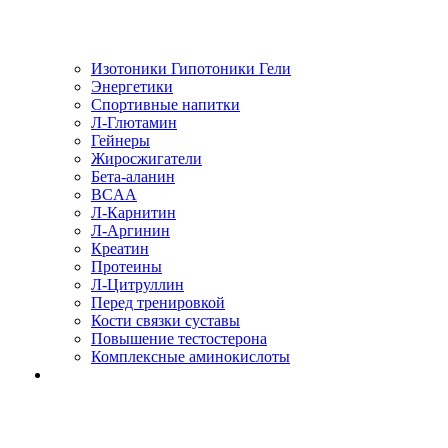
Изотоники Гипотоники Гели
Энергетики
Спортивные напитки
Л-Глютамин
Гейнеры
Жиросжигатели
Бета-аланин
BCAA
Л-Карнитин
Л-Аргинин
Креатин
Протеины
Л-Цитруллин
Перед тренировкой
Кости связки суставы
Повышение тестостерона
Комплексные аминокислоты