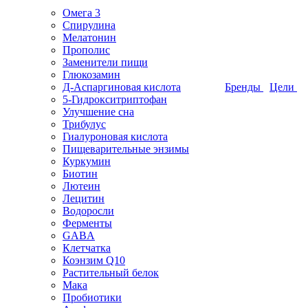
Омега 3
Спирулина
Мелатонин
Прополис
Заменители пищи
Глюкозамин
Д-Аспаргиновая кислота
Бренды
Цели
5-Гидрокситриптофан
Улучшение сна
Трибулус
Гиалуроновая кислота
Пищеварительные энзимы
Куркумин
Биотин
Лютеин
Лецитин
Водоросли
Ферменты
GABA
Клетчатка
Коэнзим Q10
Растительный белок
Мака
Пробиотики