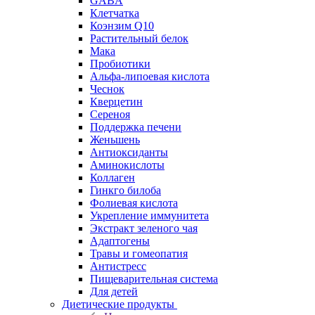
GABA
Клетчатка
Коэнзим Q10
Растительный белок
Мака
Пробиотики
Альфа-липоевая кислота
Чеснок
Кверцетин
Сереноя
Поддержка печени
Женьшень
Антиоксиданты
Аминокислоты
Коллаген
Гинкго билоба
Фолиевая кислота
Укрепление иммунитета
Экстракт зеленого чая
Адаптогены
Травы и гомеопатия
Антистресс
Пищеварительная система
Для детей
Диетические продукты