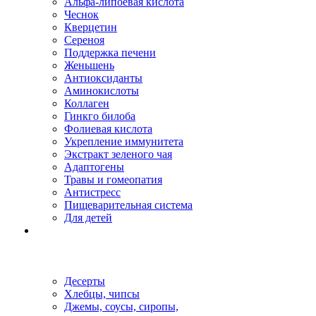
Альфа-липоевая кислота
Чеснок
Кверцетин
Сереноя
Поддержка печени
Женьшень
Антиоксиданты
Аминокислоты
Коллаген
Гинкго билоба
Фолиевая кислота
Укрепление иммунитета
Экстракт зеленого чая
Адаптогены
Травы и гомеопатия
Антистресс
Пищеварительная система
Для детей
Десерты
Хлебцы, чипсы
Джемы, соусы, сиропы,