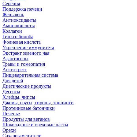
Сереноя
Поддержка печени
Женьшень
Антиоксиданты
Аминокислоты
Коллаген
Гинкго билоба
Фолиевая кислота
Укрепление иммунитета
Экстракт зеленого чая
Адаптогены
Травы и гомеопатия
Антистресс
Пищеварительная система
Для детей
Диетические продукты
Десерты
Хлебцы, чипсы
Джемы, соусы, сиропы, топпинги
Протеиновые батончики
Печенье
Продукты для веганов
Шоколадные и ореховые пасты
Орехи
Сахарозаменители