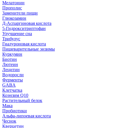
Мелатонин
Прополис
Заменители пищи
Глюкозамин
Д-Аспаргиновая кислота
5-Гидрокситриптофан
Улучшение сна
Трибулус
Гиалуроновая кислота
Пищеварительные энзимы
Куркумин
Биотин
Лютеин
Лецитин
Водоросли
Ферменты
GABA
Клетчатка
Коэнзим Q10
Растительный белок
Мака
Пробиотики
Альфа-липоевая кислота
Чеснок
Кверцетин