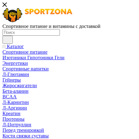
Спортивное питание и витамины с доставкой
Каталог
Спортивное питание
Изотоники Гипотоники Гели
Энергетики
Спортивные напитки
Л-Глютамин
Гейнеры
Жиросжигатели
Бета-аланин
BCAA
Л-Карнитин
Л-Аргинин
Креатин
Протеины
Л-Цитруллин
Перед тренировкой
Кости связки суставы