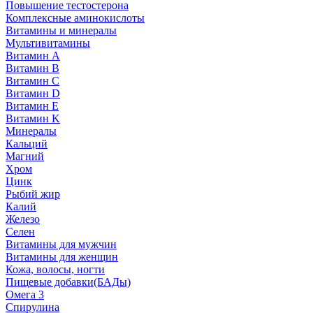
Повышение тестостерона
Комплексные аминокислоты
Витамины и минералы
Мультивитамины
Витамин A
Витамин B
Витамин C
Витамин D
Витамин E
Витамин K
Минералы
Кальций
Магний
Хром
Цинк
Рыбий жир
Калий
Железо
Селен
Витамины для мужчин
Витамины для женщин
Кожа, волосы, ногти
Пищевые добавки(БАДы)
Омега 3
Спирулина