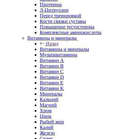
Протеины
Л-Цитруллин
Перед тренировкой
Кости связки суставы
Повышение тестостерона
Комплексные аминокислоты
Витамины и минералы
Назад
Витамины и минералы
Мультивитамины
Витамин A
Витамин B
Витамин C
Витамин D
Витамин E
Витамин K
Минералы
Кальций
Магний
Хром
Цинк
Рыбий жир
Калий
Железо
Селен