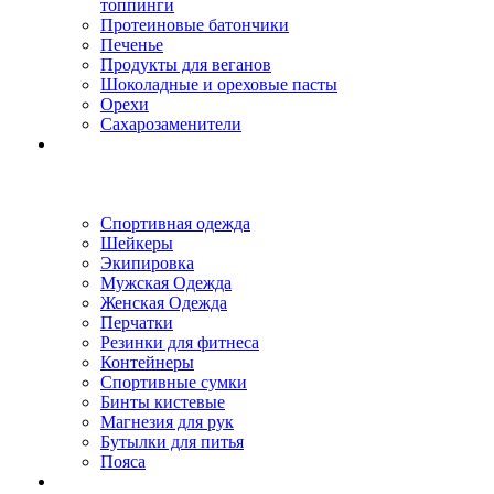
топпинги
Протеиновые батончики
Печенье
Продукты для веганов
Шоколадные и ореховые пасты
Орехи
Сахарозаменители
Спортивная одежда
Шейкеры
Экипировка
Мужская Одежда
Женская Одежда
Перчатки
Резинки для фитнеса
Контейнеры
Спортивные сумки
Бинты кистевые
Магнезия для рук
Бутылки для питья
Пояса