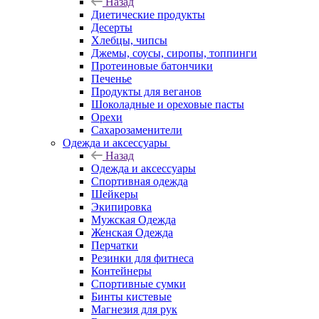
Назад
Диетические продукты
Десерты
Хлебцы, чипсы
Джемы, соусы, сиропы, топпинги
Протеиновые батончики
Печенье
Продукты для веганов
Шоколадные и ореховые пасты
Орехи
Сахарозаменители
Одежда и аксессуары
Назад
Одежда и аксессуары
Спортивная одежда
Шейкеры
Экипировка
Мужская Одежда
Женская Одежда
Перчатки
Резинки для фитнеса
Контейнеры
Спортивные сумки
Бинты кистевые
Магнезия для рук