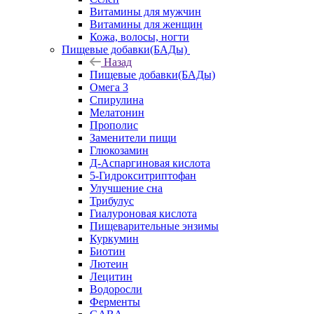
Витамины для мужчин
Витамины для женщин
Кожа, волосы, ногти
Пищевые добавки(БАДы)
Назад
Пищевые добавки(БАДы)
Омега 3
Спирулина
Мелатонин
Прополис
Заменители пищи
Глюкозамин
Д-Аспаргиновая кислота
5-Гидрокситриптофан
Улучшение сна
Трибулус
Гиалуроновая кислота
Пищеварительные энзимы
Куркумин
Биотин
Лютеин
Лецитин
Водоросли
Ферменты