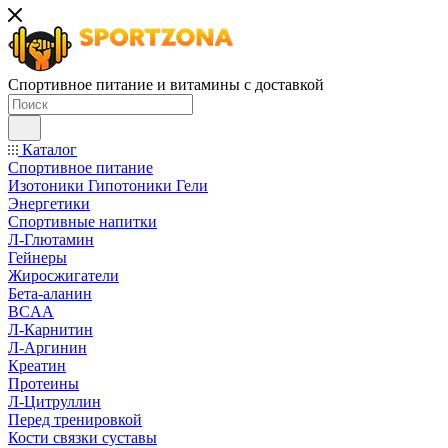
Спортивное питание и витамины с доставкой
Каталог
Спортивное питание
Изотоники Гипотоники Гели
Энергетики
Спортивные напитки
Л-Глютамин
Гейнеры
Жиросжигатели
Бета-аланин
BCAA
Л-Карнитин
Л-Аргинин
Креатин
Протеины
Л-Цитруллин
Перед тренировкой
Кости связки суставы