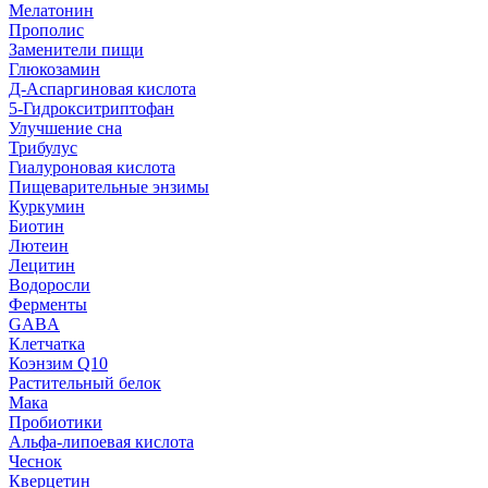
Мелатонин
Прополис
Заменители пищи
Глюкозамин
Д-Аспаргиновая кислота
5-Гидрокситриптофан
Улучшение сна
Трибулус
Гиалуроновая кислота
Пищеварительные энзимы
Куркумин
Биотин
Лютеин
Лецитин
Водоросли
Ферменты
GABA
Клетчатка
Коэнзим Q10
Растительный белок
Мака
Пробиотики
Альфа-липоевая кислота
Чеснок
Кверцетин