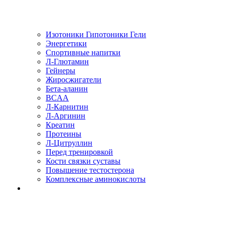
Изотоники Гипотоники Гели
Энергетики
Спортивные напитки
Л-Глютамин
Гейнеры
Жиросжигатели
Бета-аланин
BCAA
Л-Карнитин
Л-Аргинин
Креатин
Протеины
Л-Цитруллин
Перед тренировкой
Кости связки суставы
Повышение тестостерона
Комплексные аминокислоты