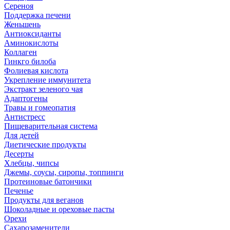
Сереноя
Поддержка печени
Женьшень
Антиоксиданты
Аминокислоты
Коллаген
Гинкго билоба
Фолиевая кислота
Укрепление иммунитета
Экстракт зеленого чая
Адаптогены
Травы и гомеопатия
Антистресс
Пищеварительная система
Для детей
Диетические продукты
Десерты
Хлебцы, чипсы
Джемы, соусы, сиропы, топпинги
Протеиновые батончики
Печенье
Продукты для веганов
Шоколадные и ореховые пасты
Орехи
Сахарозаменители