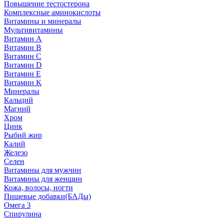
Повышение тестостерона
Комплексные аминокислоты
Витамины и минералы
Мультивитамины
Витамин A
Витамин B
Витамин C
Витамин D
Витамин E
Витамин K
Минералы
Кальций
Магний
Хром
Цинк
Рыбий жир
Калий
Железо
Селен
Витамины для мужчин
Витамины для женщин
Кожа, волосы, ногти
Пищевые добавки(БАДы)
Омега 3
Спирулина