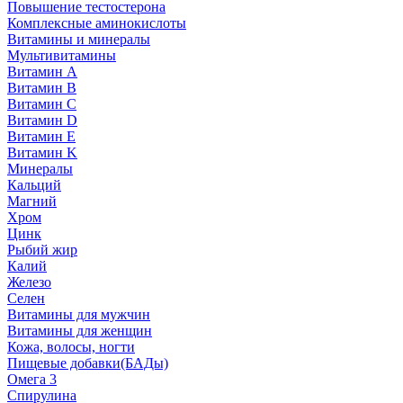
Повышение тестостерона
Комплексные аминокислоты
Витамины и минералы
Мультивитамины
Витамин A
Витамин B
Витамин C
Витамин D
Витамин E
Витамин K
Минералы
Кальций
Магний
Хром
Цинк
Рыбий жир
Калий
Железо
Селен
Витамины для мужчин
Витамины для женщин
Кожа, волосы, ногти
Пищевые добавки(БАДы)
Омега 3
Спирулина