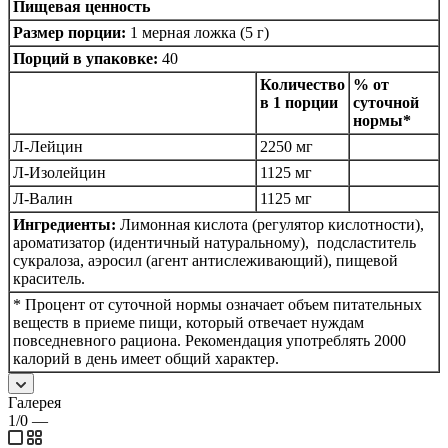
Пищевая ценность
Размер порции:
1 мерная ложка (5 г)
Порций в упаковке:
40
Количество
% от
в 1 порции
суточной
нормы*
Л-Лейцин
2250 мг
Л-Изолейцин
1125 мг
Л-Валин
1125 мг
Ингредиенты:
Лимонная кислота (регулятор кислотности),
ароматизатор (идентичный натуральному), подсластитель
сукралоза, аэросил (агент антислеживающий), пищевой
краситель.
* Процент от суточной нормы означает объем питательных
веществ в приеме пищи, который отвечает нуждам
повседневного рациона. Рекомендация употреблять 2000
калорий в день имеет общий характер.
Галерея
1/0
—