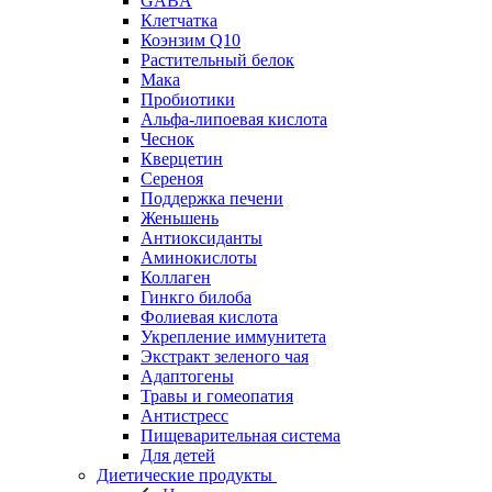
GABA
Клетчатка
Коэнзим Q10
Растительный белок
Мака
Пробиотики
Альфа-липоевая кислота
Чеснок
Кверцетин
Сереноя
Поддержка печени
Женьшень
Антиоксиданты
Аминокислоты
Коллаген
Гинкго билоба
Фолиевая кислота
Укрепление иммунитета
Экстракт зеленого чая
Адаптогены
Травы и гомеопатия
Антистресс
Пищеварительная система
Для детей
Диетические продукты