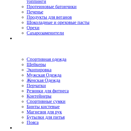
топпинги
Протеиновые батончики
Печенье
Продукты для веганов
Шоколадные и ореховые пасты
Орехи
Сахарозаменители
Спортивная одежда
Шейкеры
Экипировка
Мужская Одежда
Женская Одежда
Перчатки
Резинки для фитнеса
Контейнеры
Спортивные сумки
Бинты кистевые
Магнезия для рук
Бутылки для питья
Пояса