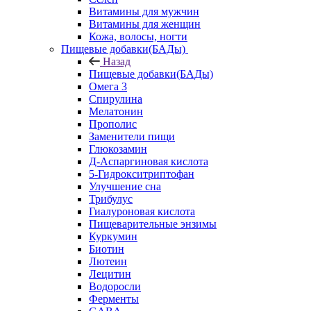
Витамины для мужчин
Витамины для женщин
Кожа, волосы, ногти
Пищевые добавки(БАДы)
Назад
Пищевые добавки(БАДы)
Омега 3
Спирулина
Мелатонин
Прополис
Заменители пищи
Глюкозамин
Д-Аспаргиновая кислота
5-Гидрокситриптофан
Улучшение сна
Трибулус
Гиалуроновая кислота
Пищеварительные энзимы
Куркумин
Биотин
Лютеин
Лецитин
Водоросли
Ферменты