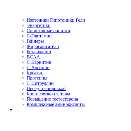
Изотоники Гипотоники Гели
Энергетики
Спортивные напитки
Л-Глютамин
Гейнеры
Жиросжигатели
Бета-аланин
BCAA
Л-Карнитин
Л-Аргинин
Креатин
Протеины
Л-Цитруллин
Перед тренировкой
Кости связки суставы
Повышение тестостерона
Комплексные аминокислоты