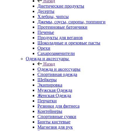
Назад
Диетические продукты
Десерты
Хлебцы, чипсы
Джемы, соусы, сиропы, топпинги
Протеиновые батончики
Печенье
Продукты для веганов
Шоколадные и ореховые пасты
Орехи
Сахарозаменители
Одежда и аксессуары
Назад
Одежда и аксессуары
Спортивная одежда
Шейкеры
Экипировка
Мужская Одежда
Женская Одежда
Перчатки
Резинки для фитнеса
Контейнеры
Спортивные сумки
Бинты кистевые
Магнезия для рук