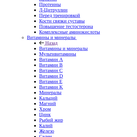
Протеины
Л-Цитруллин
Перед тренировкой
Кости связки суставы
Повышение тестостерона
Комплексные аминокислоты
Витамины и минералы
Назад
Витамины и минералы
Мультивитамины
Витамин A
Витамин B
Витамин C
Витамин D
Витамин E
Витамин K
Минералы
Кальций
Магний
Хром
Цинк
Рыбий жир
Калий
Железо
Селен