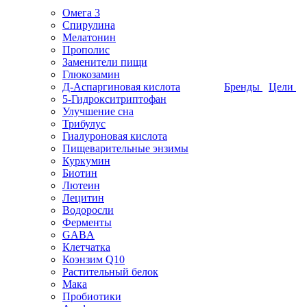
Омега 3
Спирулина
Мелатонин
Прополис
Заменители пищи
Глюкозамин
Д-Аспаргиновая кислота
Бренды
Цели
5-Гидрокситриптофан
Улучшение сна
Трибулус
Гиалуроновая кислота
Пищеварительные энзимы
Куркумин
Биотин
Лютеин
Лецитин
Водоросли
Ферменты
GABA
Клетчатка
Коэнзим Q10
Растительный белок
Мака
Пробиотики