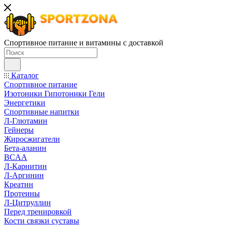
Спортивное питание и витамины с доставкой
Каталог
Спортивное питание
Изотоники Гипотоники Гели
Энергетики
Спортивные напитки
Л-Глютамин
Гейнеры
Жиросжигатели
Бета-аланин
BCAA
Л-Карнитин
Л-Аргинин
Креатин
Протеины
Л-Цитруллин
Перед тренировкой
Кости связки суставы