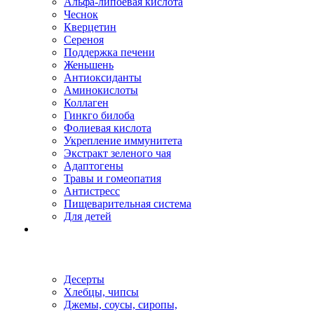
Альфа-липоевая кислота
Чеснок
Кверцетин
Сереноя
Поддержка печени
Женьшень
Антиоксиданты
Аминокислоты
Коллаген
Гинкго билоба
Фолиевая кислота
Укрепление иммунитета
Экстракт зеленого чая
Адаптогены
Травы и гомеопатия
Антистресс
Пищеварительная система
Для детей
Десерты
Хлебцы, чипсы
Джемы, соусы, сиропы,