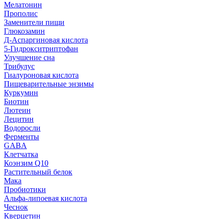
Мелатонин
Прополис
Заменители пищи
Глюкозамин
Д-Аспаргиновая кислота
5-Гидрокситриптофан
Улучшение сна
Трибулус
Гиалуроновая кислота
Пищеварительные энзимы
Куркумин
Биотин
Лютеин
Лецитин
Водоросли
Ферменты
GABA
Клетчатка
Коэнзим Q10
Растительный белок
Мака
Пробиотики
Альфа-липоевая кислота
Чеснок
Кверцетин