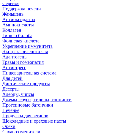
Сереноя
Поддержка печени
Женьшень
Антиоксиданты
Аминокислоты
Коллаген
Гинкго билоба
Фолиевая кислота
Укрепление иммунитета
Экстракт зеленого чая
Адаптогены
Травы и гомеопатия
Антистресс
Пищеварительная система
Для детей
Диетические продукты
Десерты
Хлебцы, чипсы
Джемы, соусы, сиропы, топпинги
Протеиновые батончики
Печенье
Продукты для веганов
Шоколадные и ореховые пасты
Орехи
Сахарозаменители