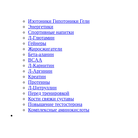
Изотоники Гипотоники Гели
Энергетики
Спортивные напитки
Л-Глютамин
Гейнеры
Жиросжигатели
Бета-аланин
BCAA
Л-Карнитин
Л-Аргинин
Креатин
Протеины
Л-Цитруллин
Перед тренировкой
Кости связки суставы
Повышение тестостерона
Комплексные аминокислоты