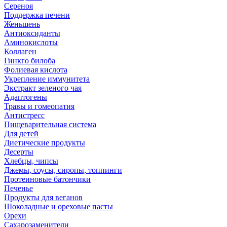
Сереноя
Поддержка печени
Женьшень
Антиоксиданты
Аминокислоты
Коллаген
Гинкго билоба
Фолиевая кислота
Укрепление иммунитета
Экстракт зеленого чая
Адаптогены
Травы и гомеопатия
Антистресс
Пищеварительная система
Для детей
Диетические продукты
Десерты
Хлебцы, чипсы
Джемы, соусы, сиропы, топпинги
Протеиновые батончики
Печенье
Продукты для веганов
Шоколадные и ореховые пасты
Орехи
Сахарозаменители