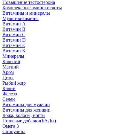
Повышение тестостерона
Комплексные аминокислоты
Витамины и минералы
Мультивитамины
Витамин A
Витамин B
Витамин C
Витамин D
Витамин E
Витамин K
Минералы
Кальций
Магний
Хром
Цинк
Рыбий жир
Калий
Железо
Селен
Витамины для мужчин
Витамины для женщин
Кожа, волосы, ногти
Пищевые добавки(БАДы)
Омега 3
Спирулина