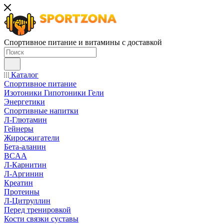
Спортивное питание и витамины с доставкой
Каталог
Спортивное питание
Изотоники Гипотоники Гели
Энергетики
Спортивные напитки
Л-Глютамин
Гейнеры
Жиросжигатели
Бета-аланин
BCAA
Л-Карнитин
Л-Аргинин
Креатин
Протеины
Л-Цитруллин
Перед тренировкой
Кости связки суставы