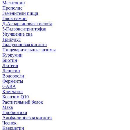
Мелатонин
Прополис
Заменители пищи
Глюкозамин
Д-Аспаргиновая кислота
5-Гидрокситриптофан
Улучшение сна
Трибулус
Гиалуроновая кислота
Пищеварительные энзимы
Куркумин
Биотин
Лютеин
Лецитин
Водоросли
Ферменты
GABA
Клетчатка
Коэнзим Q10
Растительный белок
Мака
Пробиотики
Альфа-липоевая кислота
Чеснок
Кверцетин