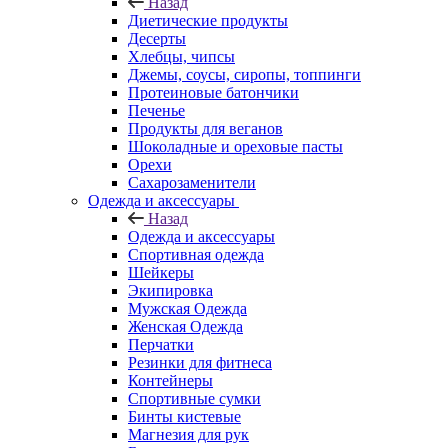
Назад
Диетические продукты
Десерты
Хлебцы, чипсы
Джемы, соусы, сиропы, топпинги
Протеиновые батончики
Печенье
Продукты для веганов
Шоколадные и ореховые пасты
Орехи
Сахарозаменители
Одежда и аксессуары
Назад
Одежда и аксессуары
Спортивная одежда
Шейкеры
Экипировка
Мужская Одежда
Женская Одежда
Перчатки
Резинки для фитнеса
Контейнеры
Спортивные сумки
Бинты кистевые
Магнезия для рук