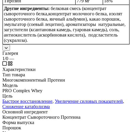
Тирозин
779 мг
18%
Другие ингредиенты:
белковая смесь (концентрат
сывороточного белка,концентрат молочного белка, изолят
сывороточного белка, яичный альбумин), какао порошок,
эмульгатор (соевый лецитин), ароматизаторы натуральные,
загустители (ксантановая камедь, гуаровая камедь), соль,
антиокислитель (аскорбиновая кислота), подсластитель
(сукралоза).
Галерея
1/0
—
Характеристики
Тип товара
Многокомпонентный Протеин
Модель
PRO Complex Whey
Цель
Быстрое восстановление
,
Увеличение силовых показателей
,
Снижение катаболизма
Основной ингредиент
Концентрат Сывороточного Протеина
Форма выпуска
Порошок