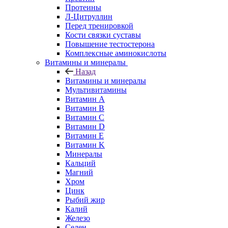
Протеины
Л-Цитруллин
Перед тренировкой
Кости связки суставы
Повышение тестостерона
Комплексные аминокислоты
Витамины и минералы
Назад
Витамины и минералы
Мультивитамины
Витамин A
Витамин B
Витамин C
Витамин D
Витамин E
Витамин K
Минералы
Кальций
Магний
Хром
Цинк
Рыбий жир
Калий
Железо
Селен