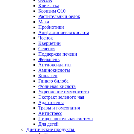
GABA
Клетчатка
Коэнзим Q10
Растительный белок
Мака
Пробиотики
Альфа-липоевая кислота
Чеснок
Кверцетин
Сереноя
Поддержка печени
Женьшень
Антиоксиданты
Аминокислоты
Коллаген
Гинкго билоба
Фолиевая кислота
Укрепление иммунитета
Экстракт зеленого чая
Адаптогены
Травы и гомеопатия
Антистресс
Пищеварительная система
Для детей
Диетические продукты