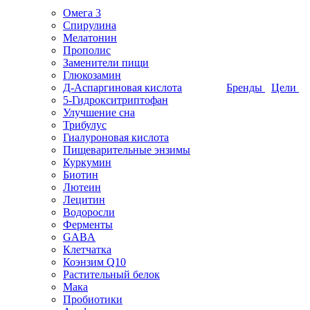
Омега 3
Спирулина
Мелатонин
Прополис
Заменители пищи
Глюкозамин
Д-Аспаргиновая кислота
Бренды
Цели
5-Гидрокситриптофан
Улучшение сна
Трибулус
Гиалуроновая кислота
Пищеварительные энзимы
Куркумин
Биотин
Лютеин
Лецитин
Водоросли
Ферменты
GABA
Клетчатка
Коэнзим Q10
Растительный белок
Мака
Пробиотики