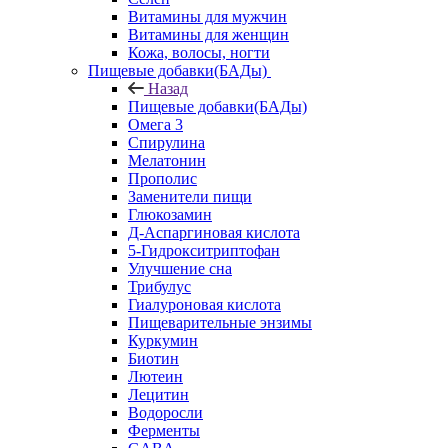
Витамины для мужчин
Витамины для женщин
Кожа, волосы, ногти
Пищевые добавки(БАДы)
Назад
Пищевые добавки(БАДы)
Омега 3
Спирулина
Мелатонин
Прополис
Заменители пищи
Глюкозамин
Д-Аспаргиновая кислота
5-Гидрокситриптофан
Улучшение сна
Трибулус
Гиалуроновая кислота
Пищеварительные энзимы
Куркумин
Биотин
Лютеин
Лецитин
Водоросли
Ферменты