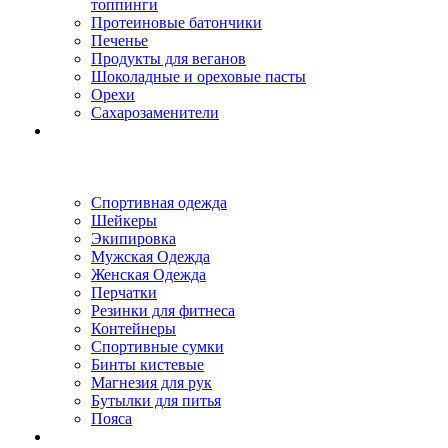
топпинги
Протеиновые батончики
Печенье
Продукты для веганов
Шоколадные и ореховые пасты
Орехи
Сахарозаменители
Спортивная одежда
Шейкеры
Экипировка
Мужская Одежда
Женская Одежда
Перчатки
Резинки для фитнеса
Контейнеры
Спортивные сумки
Бинты кистевые
Магнезия для рук
Бутылки для питья
Пояса