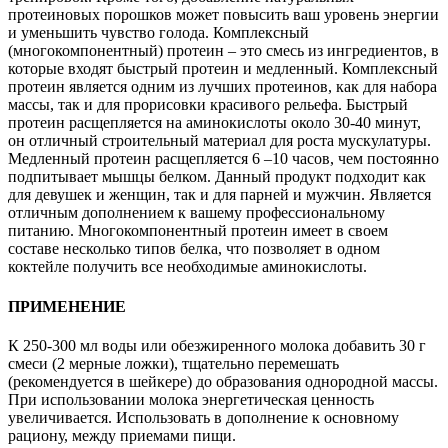
протеиновых порошков может повысить ваш уровень энергии
и уменьшить чувство голода. Комплексный
(многокомпонентный) протеин – это смесь из ингредиентов, в
которые входят быстрый протеин и медленный. Комплексный
протеин является одним из лучших протеинов, как для набора
массы, так и для прорисовки красивого рельефа. Быстрый
протеин расщепляется на аминокислоты около 30-40 минут,
он отличный строительный материал для роста мускулатуры.
Медленный протеин расщепляется 6 –10 часов, чем постоянно
подпитывает мышцы белком. Данный продукт подходит как
для девушек и женщин, так и для парней и мужчин. Является
отличным дополнением к вашему профессиональному
питанию. Многокомпонентный протеин имеет в своем
составе несколько типов белка, что позволяет в одном
коктейле получить все необходимые аминокислоты.
ПРИМЕНЕНИЕ
К 250-300 мл воды или обезжиренного молока добавить 30 г
смеси (2 мерные ложки), тщательно перемешать
(рекомендуется в шейкере) до образования однородной массы.
При использовании молока энергетическая ценность
увеличивается. Использовать в дополнение к основному
рациону, между приемами пищи.