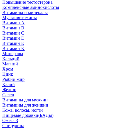
Повышение тестостерона
Комплексные аминокислоты
Витамины и минералы
Мультивитамины
Витамин A
Витамин B
Витамин C
Витамин D
Витамин E
Витамин K
Минералы
Кальций
Магний
Хром
Цинк
Рыбий жир
Калий
Железо
Селен
Витамины для мужчин
Витамины для женщин
Кожа, волосы, ногти
Пищевые добавки(БАДы)
Омега 3
Спирулина