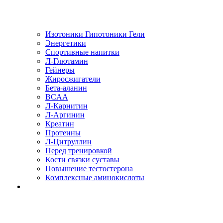
Изотоники Гипотоники Гели
Энергетики
Спортивные напитки
Л-Глютамин
Гейнеры
Жиросжигатели
Бета-аланин
BCAA
Л-Карнитин
Л-Аргинин
Креатин
Протеины
Л-Цитруллин
Перед тренировкой
Кости связки суставы
Повышение тестостерона
Комплексные аминокислоты