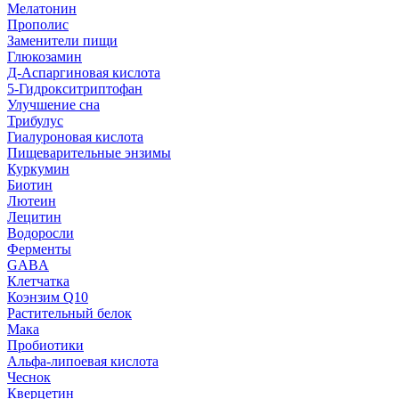
Мелатонин
Прополис
Заменители пищи
Глюкозамин
Д-Аспаргиновая кислота
5-Гидрокситриптофан
Улучшение сна
Трибулус
Гиалуроновая кислота
Пищеварительные энзимы
Куркумин
Биотин
Лютеин
Лецитин
Водоросли
Ферменты
GABA
Клетчатка
Коэнзим Q10
Растительный белок
Мака
Пробиотики
Альфа-липоевая кислота
Чеснок
Кверцетин