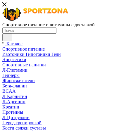
Спортивное питание и витамины с доставкой
Каталог
Спортивное питание
Изотоники Гипотоники Гели
Энергетики
Спортивные напитки
Л-Глютамин
Гейнеры
Жиросжигатели
Бета-аланин
BCAA
Л-Карнитин
Л-Аргинин
Креатин
Протеины
Л-Цитруллин
Перед тренировкой
Кости связки суставы