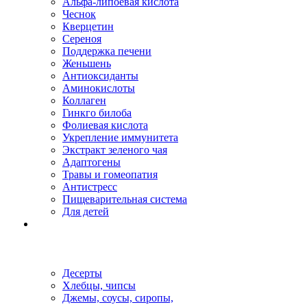
Альфа-липоевая кислота
Чеснок
Кверцетин
Сереноя
Поддержка печени
Женьшень
Антиоксиданты
Аминокислоты
Коллаген
Гинкго билоба
Фолиевая кислота
Укрепление иммунитета
Экстракт зеленого чая
Адаптогены
Травы и гомеопатия
Антистресс
Пищеварительная система
Для детей
Десерты
Хлебцы, чипсы
Джемы, соусы, сиропы,