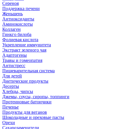
Сереноя
Поддержка печени
Женьшень
Антиоксиданты
Аминокислоты
Коллаген
Гинкго билоба
Фолиевая кислота
Укрепление иммунитета
Экстракт зеленого чая
Адаптогены
Травы и гомеопатия
Антистресс
Пищеварительная система
Для детей
Диетические продукты
Десерты
Хлебцы, чипсы
Джемы, соусы, сиропы, топпинги
Протеиновые батончики
Печенье
Продукты для веганов
Шоколадные и ореховые пасты
Орехи
Сахарозаменители