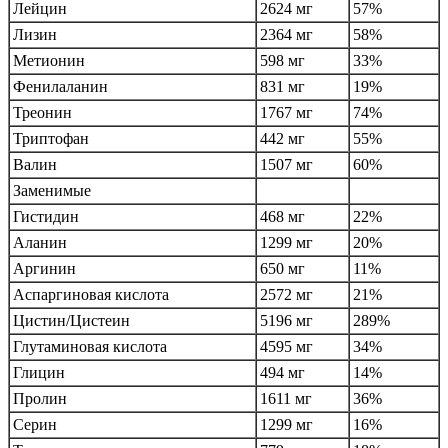
Лейцин
2624 мг
57%
Лизин
2364 мг
58%
Метионин
598 мг
33%
Фенилаланин
831 мг
19%
Треонин
1767 мг
74%
Триптофан
442 мг
55%
Валин
1507 мг
60%
Заменимые
Гистидин
468 мг
22%
Аланин
1299 мг
20%
Аргинин
650 мг
11%
Аспаргиновая кислота
2572 мг
21%
Цистин/Цистеин
5196 мг
289%
Глутаминовая кислота
4595 мг
34%
Глицин
494 мг
14%
Пролин
1611 мг
36%
Серин
1299 мг
16%