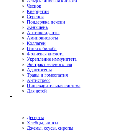
Альфа-липоевая кислота
Чеснок
Кверцетин
Сереноя
Поддержка печени
Женьшень
Антиоксиданты
Аминокислоты
Коллаген
Гинкго билоба
Фолиевая кислота
Укрепление иммунитета
Экстракт зеленого чая
Адаптогены
Травы и гомеопатия
Антистресс
Пищеварительная система
Для детей
Десерты
Хлебцы, чипсы
Джемы, соусы, сиропы,