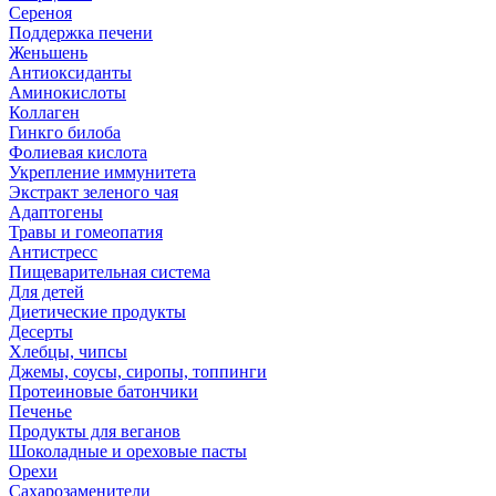
Сереноя
Поддержка печени
Женьшень
Антиоксиданты
Аминокислоты
Коллаген
Гинкго билоба
Фолиевая кислота
Укрепление иммунитета
Экстракт зеленого чая
Адаптогены
Травы и гомеопатия
Антистресс
Пищеварительная система
Для детей
Диетические продукты
Десерты
Хлебцы, чипсы
Джемы, соусы, сиропы, топпинги
Протеиновые батончики
Печенье
Продукты для веганов
Шоколадные и ореховые пасты
Орехи
Сахарозаменители