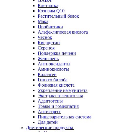
GABA
Клетчатка
Коэнзим Q10
Растительный белок
Мака
Пробиотики
Альфа-липоевая кислота
Чеснок
Кверцетин
Сереноя
Поддержка печени
Женьшень
Антиоксиданты
Аминокислоты
Коллаген
Гинкго билоба
Фолиевая кислота
Укрепление иммунитета
Экстракт зеленого чая
Адаптогены
Травы и гомеопатия
Антистресс
Пищеварительная система
Для детей
Диетические продукты