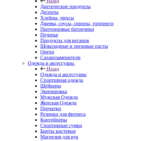
Назад
Диетические продукты
Десерты
Хлебцы, чипсы
Джемы, соусы, сиропы, топпинги
Протеиновые батончики
Печенье
Продукты для веганов
Шоколадные и ореховые пасты
Орехи
Сахарозаменители
Одежда и аксессуары
Назад
Одежда и аксессуары
Спортивная одежда
Шейкеры
Экипировка
Мужская Одежда
Женская Одежда
Перчатки
Резинки для фитнеса
Контейнеры
Спортивные сумки
Бинты кистевые
Магнезия для рук