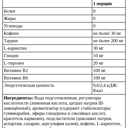
1 порции
Белки
0
Жиры
0
Углеводы
0
Кофеин
не более 30 мг
Таурин
не более 200 мг
L-карнитин
30 мг
Глицин
10 мг
L-тирозин
20 мг
Витамин B2
100 мг
Витамин B6
100 мг
Энергетическая ценность
9,6/2,4 кДЖ/
Ккал
Ингредиенты:
Вода подготовленная, регуляторы
кислотности (лимонная кислота, цитрат натрия III-
замещённый), ароматизатор (содержит стабилизаторы:
гуммиарабик, эфиры глицерина и смоляных кислот,
краситель кармазин), подсластители (цикламат натрия,
аспартам, сахарин, ацесульфам калия), кофеин, L-карнитин,