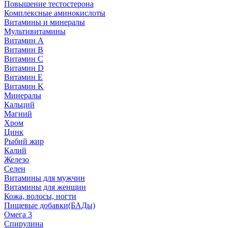
Повышение тестостерона
Комплексные аминокислоты
Витамины и минералы
Мультивитамины
Витамин A
Витамин B
Витамин C
Витамин D
Витамин E
Витамин K
Минералы
Кальций
Магний
Хром
Цинк
Рыбий жир
Калий
Железо
Селен
Витамины для мужчин
Витамины для женщин
Кожа, волосы, ногти
Пищевые добавки(БАДы)
Омега 3
Спирулина