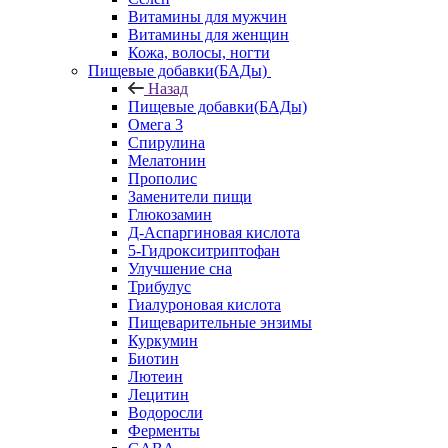
Витамины для мужчин
Витамины для женщин
Кожа, волосы, ногти
Пищевые добавки(БАДы)
Назад
Пищевые добавки(БАДы)
Омега 3
Спирулина
Мелатонин
Прополис
Заменители пищи
Глюкозамин
Д-Аспаргиновая кислота
5-Гидрокситриптофан
Улучшение сна
Трибулус
Гиалуроновая кислота
Пищеварительные энзимы
Куркумин
Биотин
Лютеин
Лецитин
Водоросли
Ферменты