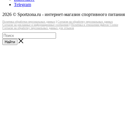
Telegram
2026 © Sportzona.ru - интернет-магазин спортивного питания
Политика обработки персональных данных
|
Согласие на обработку персональных данных
Согласие на рекламные и информационные сообщения
|
Политика в отношении файлов Cookie
Согласие на обработку персональных данных для отзывов
Найти