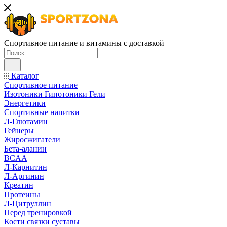
Спортивное питание и витамины с доставкой
Каталог
Спортивное питание
Изотоники Гипотоники Гели
Энергетики
Спортивные напитки
Л-Глютамин
Гейнеры
Жиросжигатели
Бета-аланин
BCAA
Л-Карнитин
Л-Аргинин
Креатин
Протеины
Л-Цитруллин
Перед тренировкой
Кости связки суставы