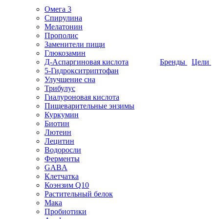
Омега 3
Спирулина
Мелатонин
Прополис
Заменители пищи
Глюкозамин
Д-Аспаргиновая кислота
Бренды
Цели
5-Гидрокситриптофан
Улучшение сна
Трибулус
Гиалуроновая кислота
Пищеварительные энзимы
Куркумин
Биотин
Лютеин
Лецитин
Водоросли
Ферменты
GABA
Клетчатка
Коэнзим Q10
Растительный белок
Мака
Пробиотики