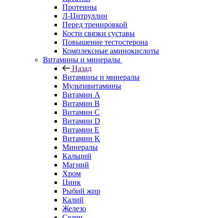
Протеины
Л-Цитруллин
Перед тренировкой
Кости связки суставы
Повышение тестостерона
Комплексные аминокислоты
Витамины и минералы
Назад
Витамины и минералы
Мультивитамины
Витамин A
Витамин B
Витамин C
Витамин D
Витамин E
Витамин K
Минералы
Кальций
Магний
Хром
Цинк
Рыбий жир
Калий
Железо
Селен