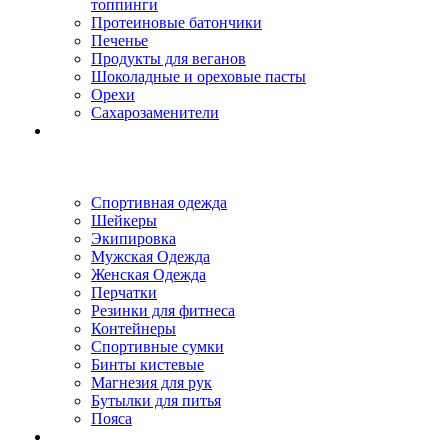
топпинги
Протеиновые батончики
Печенье
Продукты для веганов
Шоколадные и ореховые пасты
Орехи
Сахарозаменители
Спортивная одежда
Шейкеры
Экипировка
Мужская Одежда
Женская Одежда
Перчатки
Резинки для фитнеса
Контейнеры
Спортивные сумки
Бинты кистевые
Магнезия для рук
Бутылки для питья
Пояса