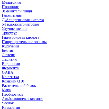
Мелатонин
Прополис
Заменители пищи
Глюкозамин
Д-Аспаргиновая кислота
5-Гидрокситриптофан
Улучшение сна
Трибулус
Гиалуроновая кислота
Пищеварительные энзимы
Куркумин
Биотин
Лютеин
Лецитин
Водоросли
Ферменты
GABA
Клетчатка
Коэнзим Q10
Растительный белок
Мака
Пробиотики
Альфа-липоевая кислота
Чеснок
Кверцетин