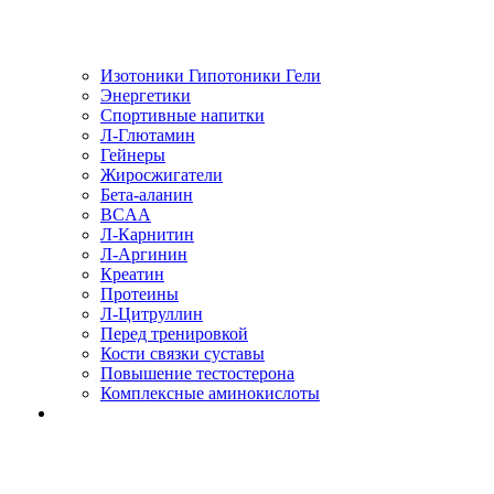
Изотоники Гипотоники Гели
Энергетики
Спортивные напитки
Л-Глютамин
Гейнеры
Жиросжигатели
Бета-аланин
BCAA
Л-Карнитин
Л-Аргинин
Креатин
Протеины
Л-Цитруллин
Перед тренировкой
Кости связки суставы
Повышение тестостерона
Комплексные аминокислоты