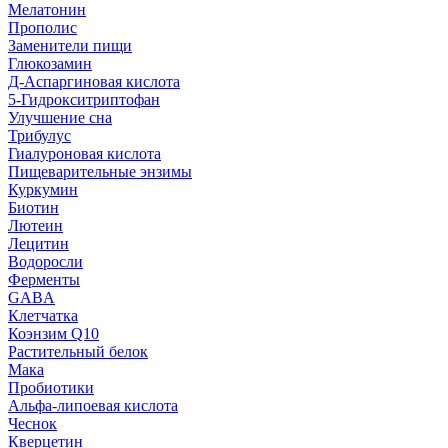
Мелатонин
Прополис
Заменители пищи
Глюкозамин
Д-Аспаргиновая кислота
5-Гидрокситриптофан
Улучшение сна
Трибулус
Гиалуроновая кислота
Пищеварительные энзимы
Куркумин
Биотин
Лютеин
Лецитин
Водоросли
Ферменты
GABA
Клетчатка
Коэнзим Q10
Растительный белок
Мака
Пробиотики
Альфа-липоевая кислота
Чеснок
Кверцетин