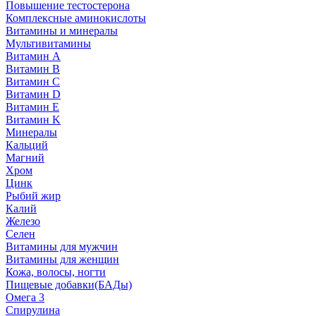
Повышение тестостерона
Комплексные аминокислоты
Витамины и минералы
Мультивитамины
Витамин A
Витамин B
Витамин C
Витамин D
Витамин E
Витамин K
Минералы
Кальций
Магний
Хром
Цинк
Рыбий жир
Калий
Железо
Селен
Витамины для мужчин
Витамины для женщин
Кожа, волосы, ногти
Пищевые добавки(БАДы)
Омега 3
Спирулина