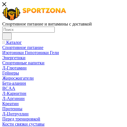
Спортивное питание и витамины с доставкой
Каталог
Спортивное питание
Изотоники Гипотоники Гели
Энергетики
Спортивные напитки
Л-Глютамин
Гейнеры
Жиросжигатели
Бета-аланин
BCAA
Л-Карнитин
Л-Аргинин
Креатин
Протеины
Л-Цитруллин
Перед тренировкой
Кости связки суставы