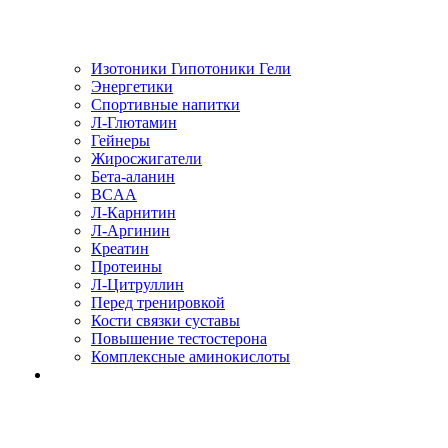
Изотоники Гипотоники Гели
Энергетики
Спортивные напитки
Л-Глютамин
Гейнеры
Жиросжигатели
Бета-аланин
BCAA
Л-Карнитин
Л-Аргинин
Креатин
Протеины
Л-Цитруллин
Перед тренировкой
Кости связки суставы
Повышение тестостерона
Комплексные аминокислоты