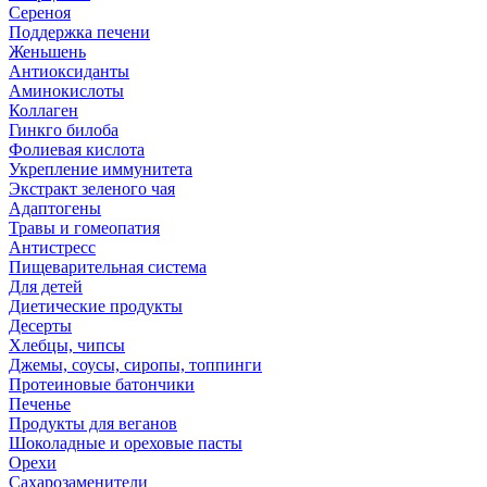
Сереноя
Поддержка печени
Женьшень
Антиоксиданты
Аминокислоты
Коллаген
Гинкго билоба
Фолиевая кислота
Укрепление иммунитета
Экстракт зеленого чая
Адаптогены
Травы и гомеопатия
Антистресс
Пищеварительная система
Для детей
Диетические продукты
Десерты
Хлебцы, чипсы
Джемы, соусы, сиропы, топпинги
Протеиновые батончики
Печенье
Продукты для веганов
Шоколадные и ореховые пасты
Орехи
Сахарозаменители